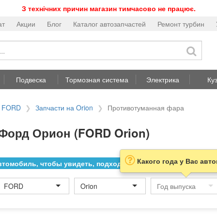
З технічних причин магазин тимчасово не працює.
ат
Акции
Блог
Каталог автозапчастей
Ремонт турбин
Подвеска
Тормозная система
Электрика
Ку
а FORD
Запчасти на Orion
Противотуманная фара
Форд Орион (FORD Orion)
Какого года у Вас авт
томобиль, чтобы увидеть, подходит ли товар к нему
FORD
Orion