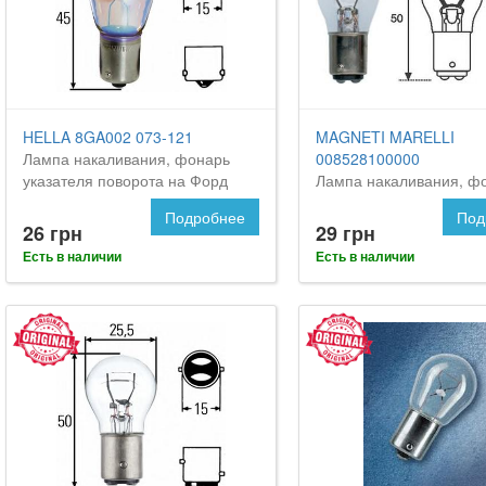
HELLA 8GA002 073-121
MAGNETI MARELLI
Лампа накаливания, фонарь
008528100000
указателя поворота на Форд
Лампа накаливания, ф
Орион
сигнала торможения н
Подробнее
Под
Orion
26 грн
29 грн
Есть в наличии
Есть в наличии