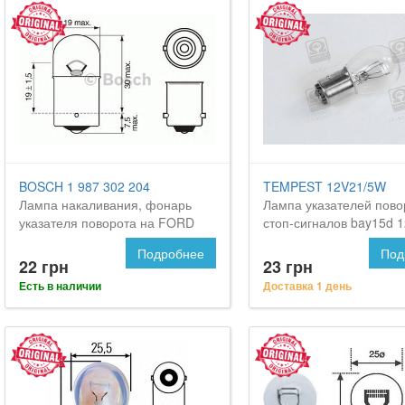
BOSCH 1 987 302 204
TEMPEST 12V21/5W
Лампа накаливания, фонарь
Лампа указателей пово
указателя поворота на FORD
стоп-сигналов bay15d 1
Orion
p21/5w <tempest> на Ф
Подробнее
Под
Орион
22 грн
23 грн
Есть в наличии
Доставка 1 день