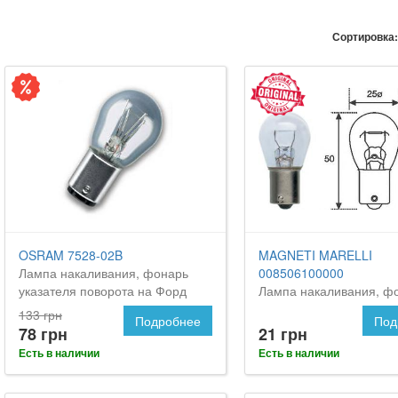
Сортировка:
OSRAM 7528-02B
MAGNETI MARELLI
Лампа накаливания, фонарь
008506100000
указателя поворота на Форд
Лампа накаливания, ф
Орион
указателя поворота на
133 грн
Подробнее
Под
Orion
78 грн
21 грн
Есть в наличии
Есть в наличии