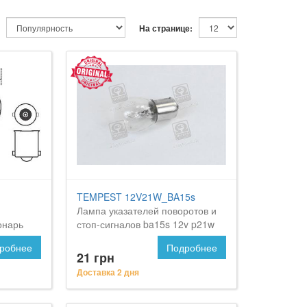
На странице:
TEMPEST 12V21W_BA15s
Лампа указателей поворотов и
онарь
стоп-сигналов ba15s 12v p21w
 FORD
<tempest> на Форд Орион
робнее
Подробнее
21 грн
Доставка 2 дня