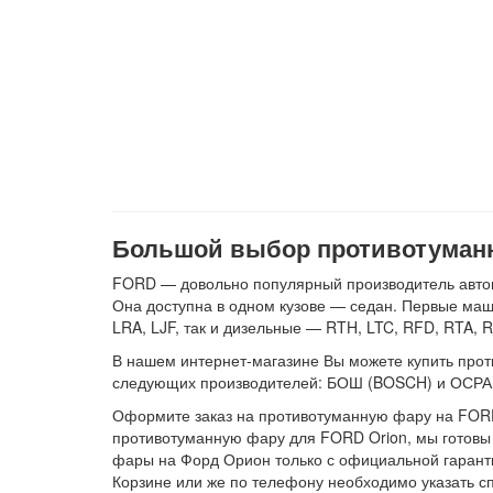
Большой выбор противотуманн
FORD — довольно популярный производитель автомо
Она доступна в одном кузове — седан. Первые маши
LRA, LJF, так и дизельные — RTH, LTC, RFD, RTA, R
В нашем интернет-магазине Вы можете купить проти
следующих производителей: БОШ (BOSCH) и ОСР
Оформите заказ на противотуманную фару на FORD O
противотуманную фару для FORD Orion, мы готовы 
фары на Форд Орион только с официальной гарант
Корзине или же по телефону необходимо указать сп