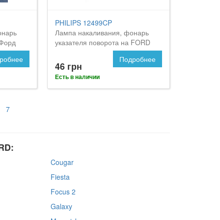
PHILIPS 12499CP
онарь
Лампа накаливания, фонарь
 Форд
указателя поворота на FORD
Orion
робнее
Подробнее
46 грн
Есть в наличии
7
RD:
Cougar
Fiesta
Focus 2
Galaxy