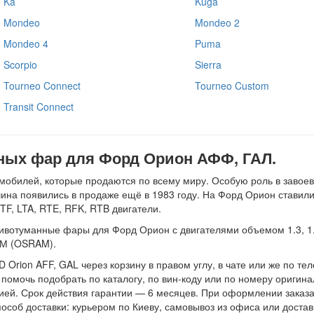
Ka
Kuga
Mondeo
Mondeo 2
Mondeo 4
Puma
Scorpio
Sierra
Tourneo Connect
Tourneo Custom
Transit Connect
ых фар для Форд Орион АФФ, ГАЛ.
билей, которые продаются по всему миру. Особую роль в завоева
на появились в продаже ещё в 1983 году. На Форд Орион ставилис
TF, LTA, RTE, RFK, RTB двигатели.
вотуманные фары для Форд Орион с двигателями объемом 1.3, 1.4, 
АМ (OSRAM).
rion AFF, GAL через корзину в правом углу, в чате или же по тел
помочь подобрать по каталогу, по вин-коду или по номеру оригин
ией. Срок действия гарантии — 6 месяцев. При оформлении заказ
особ доставки: курьером по Киеву, самовывоз из офиса или доставк