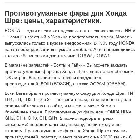
Противотуманные фары для Хонда
Шрв: цены, характеристики.
HONDA — одни из самых надежных авто в своих классах. HR-V
— самый известный в Украине представитель марки. Модель
выпускалась только в кузове внедорожник. В 1999 году HONDA
начала официальный выпуск автомобиля. Авто производились
только с безиновыми двигателями: D16W5, D16W1.
В магазине запчастей «Болты и Гайки» Вы можете заказать
противотуманные фары на Хонда Шрв с двигателем объемом
1.6 литров. В наличии есть товары следующих
производителей: БОШ (BOSCH), а также ОСРАМ (OSRAM).
Если Вы выбрали противотуманную фару для Хонда Шрв ГН4,
ГН1, ГН, ГН3, ГН2 и 2 — позвоните нам, напишите в чат, или
оформляйте заказ на сайте, и мы свяжемся с Вами в
ближайшее время. Противотуманную фару для HONDA HR-V
GH2, GH4, GH3, GH, GH1, 2 можно подобрать тремя
способами: по оригинальному номеру, по вин-коду и по
каталогу. Противотуманные фары на Хонда Шрв от лучших
производителей, поэтому имеют гарантию на 20000 км или 6