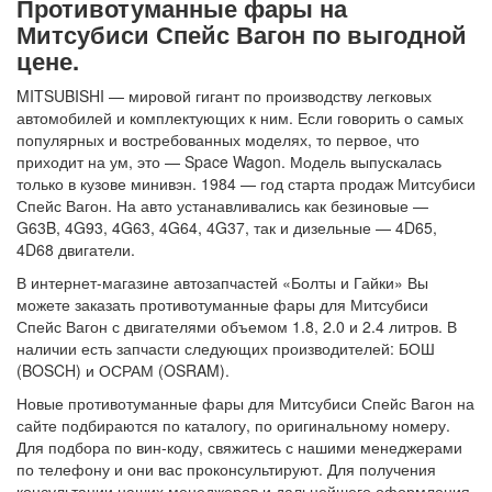
Противотуманные фары на
Митсубиси Спейс Вагон по выгодной
цене.
MITSUBISHI — мировой гигант по производству легковых
автомобилей и комплектующих к ним. Если говорить о самых
популярных и востребованных моделях, то первое, что
приходит на ум, это — Space Wagon. Модель выпускалась
только в кузове минивэн. 1984 — год старта продаж Митсубиси
Спейс Вагон. На авто устанавливались как безиновые —
G63B, 4G93, 4G63, 4G64, 4G37, так и дизельные — 4D65,
4D68 двигатели.
В интернет-магазине автозапчастей «Болты и Гайки» Вы
можете заказать противотуманные фары для Митсубиси
Спейс Вагон с двигателями объемом 1.8, 2.0 и 2.4 литров. В
наличии есть запчасти следующих производителей: БОШ
(BOSCH) и ОСРАМ (OSRAM).
Новые противотуманные фары для Митсубиси Спейс Вагон на
сайте подбираются по каталогу, по оригинальному номеру.
Для подбора по вин-коду, свяжитесь с нашими менеджерами
по телефону и они вас проконсультируют. Для получения
консультации наших менеджеров и дальнейшего оформления