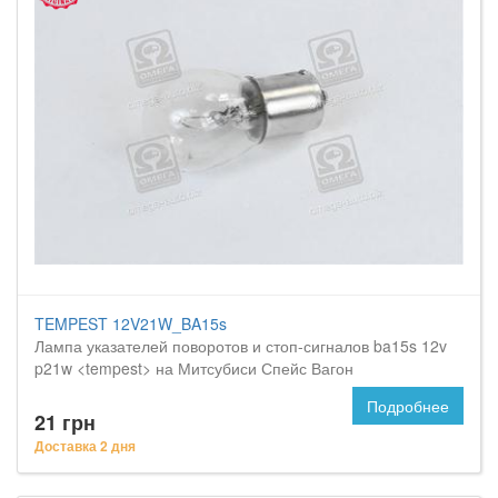
TEMPEST 12V21W_BA15s
Лампа указателей поворотов и стоп-сигналов ba15s 12v
p21w <tempest> на Митсубиси Спейс Вагон
Подробнее
21 грн
Доставка 2 дня