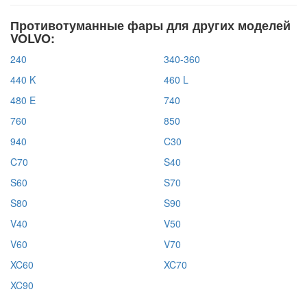
Противотуманные фары для других моделей
VOLVO:
240
340-360
440 K
460 L
480 E
740
760
850
940
C30
C70
S40
S60
S70
S80
S90
V40
V50
V60
V70
XC60
XC70
XC90