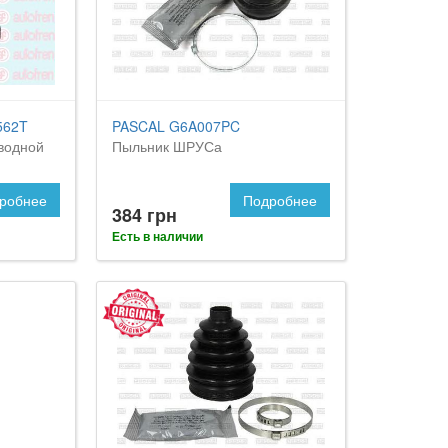
562T
PASCAL G6A007PC
водной
Пыльник ШРУСа
робнее
Подробнее
384 грн
Есть в наличии