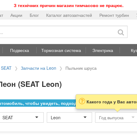
З технічних причин магазин тимчасово не працює.
ат
Акции
Блог
Каталог автозапчастей
Ремонт турбин
Подвеска
Тормозная система
Электрика
Ку
а SEAT
Запчасти на Leon
Пыльник шруса
еон (SEAT Leon)
Какого года у Вас авт
томобиль, чтобы увидеть, подходит ли товар к нему
SEAT
Leon