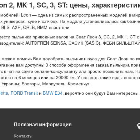
2, MK 1, SC, 3, ST: цены, характеристик
мобилей. Leon — одна из самых распространенных моделей в мире
х универсал, купе и хэтчбек. На модели устанавливались как бези
, BLS, AXR, CRLB, BMM двигатели.
ти пыльники приводных валов на Сеат Леон 3, СС, 2, МК 1, СТ с дви
роизводителей: AUTOFREN SEINSA, САСИК (SASIC), ФЕБИ БИЛЬШТА
ы можем помочь Вам подобрать пыльник шруса для Сеат Леон по ка
магазине вам доступны 3 способа оформления заказа пыльника при
ь в чат на сайте онлайн-консультанту или просто позвонить нам. Н
ется на 6 месяцев или на 20000 км. У нас есть такие виды достав
а Украины: Бровары, Мариуполь, Кременчуг.
etta
,
FORD Transit
и
BMW E34
, вероятно они будут Вам интересны.
Полезная информация
Контакты