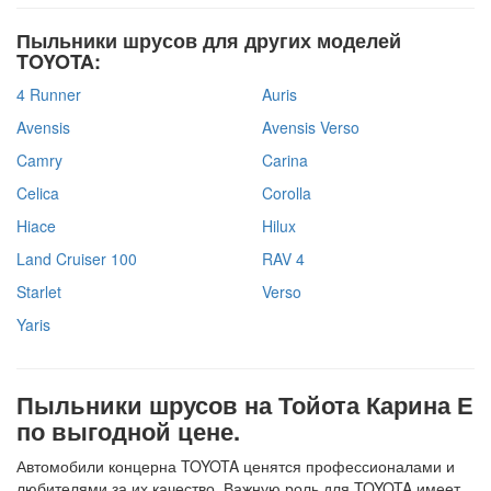
Пыльники шрусов для других моделей
TOYOTA:
4 Runner
Auris
Avensis
Avensis Verso
Camry
Carina
Celica
Corolla
Hiace
Hilux
Land Cruiser 100
RAV 4
Starlet
Verso
Yaris
Пыльники шрусов на Тойота Карина Е
по выгодной цене.
Автомобили концерна TOYOTA ценятся профессионалами и
любителями за их качество. Важную роль для TOYOTA имеет