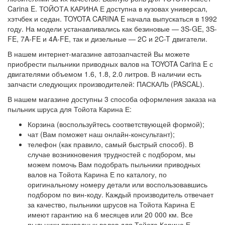
Carina E. ТОЙОТА КАРИНА Е доступна в кузовах универсал,
хэтчбек и седан. TOYOTA CARINA E начала выпускаться в 1992
году. На модели устанавливались как безиновые — 3S-GE, 3S-
FE, 7A-FE и 4A-FE, так и дизельные — 2C и 2C-T двигатели.
В нашем интернет-магазине автозапчастей Вы можете
приобрести пыльники приводных валов на TOYOTA Carina E с
двигателями объемом 1.6, 1.8, 2.0 литров. В наличии есть
запчасти следующих производителей: ПАСКАЛЬ (PASCAL).
В нашем магазине доступны 3 способа оформления заказа на
пыльник шруса для Тойота Карина Е:
Корзина (воспользуйтесь соответствующей формой);
чат (Вам поможет наш онлайн-консультант);
телефон (как правило, самый быстрый способ). В
случае возникновения трудностей с подбором, мы
можем помочь Вам подобрать пыльники приводных
валов на Тойота Карина Е по каталогу, по
оригинальному номеру детали или воспользовавшись
подбором по вин-коду. Каждый производитель отвечает
за качество, пыльники шрусов на Тойота Карина Е
имеют гарантию на 6 месяцев или 20 000 км. Все
пыльники приводных валов для Тойота Карина Е,