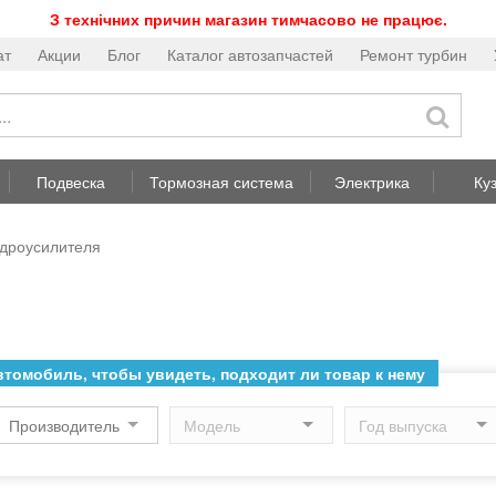
З технічних причин магазин тимчасово не працює.
ат
Акции
Блог
Каталог автозапчастей
Ремонт турбин
Подвеска
Тормозная система
Электрика
Ку
идроусилителя
томобиль, чтобы увидеть, подходит ли товар к нему