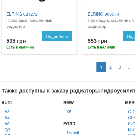
ELRING 021272
ELRING 906570
Прокладка, маслянный
Прокладка, маслянный
радиатор
радиатор
Подробнее
Под
535 грн
553 грн
Есть в наличии
Есть в наличии
1
2
3
...
Также доступны к заказу радиаторы гидроусилит
AUDI
BMW
MER
A3
X5
C-C
A4
CL
A6
FORD
E-C
Q3
M-C
Transit