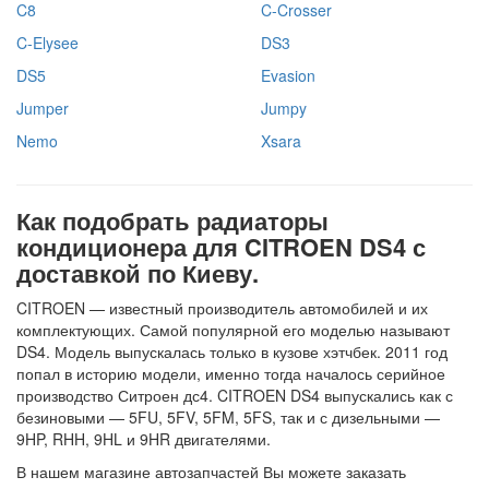
C8
C-Crosser
C-Elysee
DS3
DS5
Evasion
Jumper
Jumpy
Nemo
Xsara
Как подобрать радиаторы
кондиционера для CITROEN DS4 с
доставкой по Киеву.
CITROEN — известный производитель автомобилей и их
комплектующих. Самой популярной его моделью называют
DS4. Модель выпускалась только в кузове хэтчбек. 2011 год
попал в историю модели, именно тогда началось серийное
производство Ситроен дс4. CITROEN DS4 выпускались как с
безиновыми — 5FU, 5FV, 5FM, 5FS, так и с дизельными —
9HP, RHH, 9HL и 9HR двигателями.
В нашем магазине автозапчастей Вы можете заказать