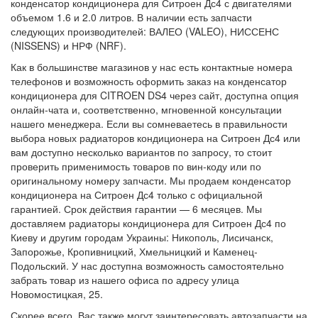
конденсатор кондиционера для Ситроен Дс4 с двигателями
объемом 1.6 и 2.0 литров. В наличии есть запчасти
следующих производителей: ВАЛЕО (VALEO), НИССЕНС
(NISSENS) и НРФ (NRF).
Как в большинстве магазинов у нас есть контактные номера
телефонов и возможность оформить заказ на конденсатор
кондиционера для CITROEN DS4 через сайт, доступна опция
онлайн-чата и, соответственно, мгновенной консультации
нашего менеджера. Если вы сомневаетесь в правильности
выбора новых радиаторов кондиционера на Ситроен Дс4 или
вам доступно несколько вариантов по запросу, то стоит
проверить применимость товаров по вин-коду или по
оригинальному номеру запчасти. Мы продаем конденсатор
кондиционера на Ситроен Дс4 только с официальной
гарантией. Срок действия гарантии — 6 месяцев. Мы
доставляем радиаторы кондиционера для Ситроен Дс4 по
Киеву и другим городам Украины: Никополь, Лисичанск,
Запорожье, Кропивницкий, Хмельницкий и Каменец-
Подольский. У нас доступна возможность самостоятельно
забрать товар из нашего офиса по адресу улица
Новомостицкая, 25.
Скорее всего, Вас также могут заинтересовать автозапчасти на