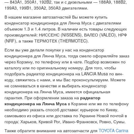
— 843A1, 350A1, 192B2, так и с дизельными — 188A9, 188B2,
199A3, 199B1, 350A2, 350A3 двигателями.
В нашем магазине автозапчастей Вы можете купить
конденсатор кондиционера для Лянча Муса с двигателями
объемом 1.3 и 1.4 литров. В наличии есть товары следующих
производителей: НИССЕНС (NISSENS), ВАЛЕО (VALEO), НРФ
(NRF), а также ТЕРМОТЕК (THERMOTEC).
Если вы уже делали покупки у нас на конденсатор
кондиционера для Лянча Муса, тогда смело оформляйте заказ
через Корзину, по телефону или в чате. Подбор возможен по
каталогу или по оригинальному номеру. Для того, чтобы
подобрать радиатор кондиционера на LANCIA Musa по вин-
коду, свяжитесь с нами, и мы Вас проконсультируем. Можете
не сомневаться в качестве и выбирать конденсатор
кондиционера на Лянча Муса, имеется официальная
гарантия. При оформлении заказа на
радиатор
кондиционера на Лянча Муса
в Корзине или же по телефону
необходимо указать способ доставки: курьером по Киеву,
самовывоз из офиса или доставка по Украине Новой почтой в
города: Харьков, Кривой Рог, Ивано-Франковск, Ровно, Сумы.
Также обратите внимание на автозапчасти для
TOYOTA Carina