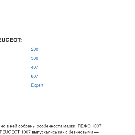
PEUGEOT:
208
308
407
807
Expert
нно в ней собраны особенности марки. ПЕЖО 1007
у. PEUGEOT 1007 выпускались как с безиновыми —