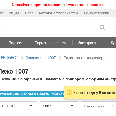
З технічних причин магазин тимчасово не працює.
ат
Акции
Блог
Каталог автозапчастей
Ремонт турбин
Подвеска
Тормозная система
Электрика
Ку
а PEUGEOT
Запчасти на 1007
Радиатор кондиционера
Пежо 1007
ежо 1007 с гарантией. Поможем с подбором, оформим быстру
Какого года у Вас авт
томобиль, чтобы увидеть, подходит ли товар к нему
PEUGEOT
1007