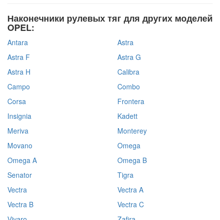
Наконечники рулевых тяг для других моделей
OPEL:
Antara
Astra
Astra F
Astra G
Astra H
Calibra
Campo
Combo
Corsa
Frontera
Insignia
Kadett
Meriva
Monterey
Movano
Omega
Omega A
Omega B
Senator
Tigra
Vectra
Vectra A
Vectra B
Vectra C
Vivaro
Zafira