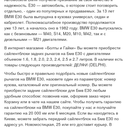
надежность. E30 — автомобиль, о котором стоит поговорить
отдельно, - один из популярных и продаваемых. За 13 лет
BMW E30 была выпущена в кузовах универсал, седан и
кабриолет. Полномасштабное производство продолжается
уже 13 лет, а началось оно в 1982 году. BMW E30 выпускались
как с безиновыми — M40, S14, M20, M10, M42, так и с
дизельными — M21 двигателями.
В интернет-магазине «Болты и Гайки» Вы можете приобрести
сайлентблоки задних рычагов на Бмв Е30 с двигателями
объемом 1.6, 1.8, 2.0, 2.3, 2.4, 2.5 и 2.7 литров. В наличии есть
товары следующих производителей: ДЕЛФИ (DELPHI).
Чтобы быстро и правильно подобрать новые сайлентблоки
рычагов на BMW E30, назовите один из параметров: номер
кузова, каталожный или оригинальный номер. Вы можете
приобрести задние сайлентблоки для Бмв Е30 любым
удобным способом: позвонив нам, оформив заказ через
Корзину или в чате на нашем сайте. Чтобы получить гарантию
на сайлентблоки на BMW E30, покупайте у нас и получайте
гарантию на 20 000 км или 6 месяцев. Если вы находитесь в
Киеве, можете забрать передний сайлентблок на Бмв Е30 по
адресу ул. Новомостицкая, 25 или его доставит курьер. В