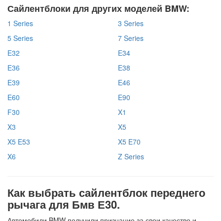
Сайлентблоки для других моделей BMW:
1 Series
3 Series
5 Series
7 Series
E32
E34
E36
E38
E39
E46
E60
E90
F30
X1
X3
X5
X5 E53
X5 E70
X6
Z Series
Как выбрать сайлентблок переднего
рычага для Бмв Е30.
Автомобили BMW получили признание за свои качество и