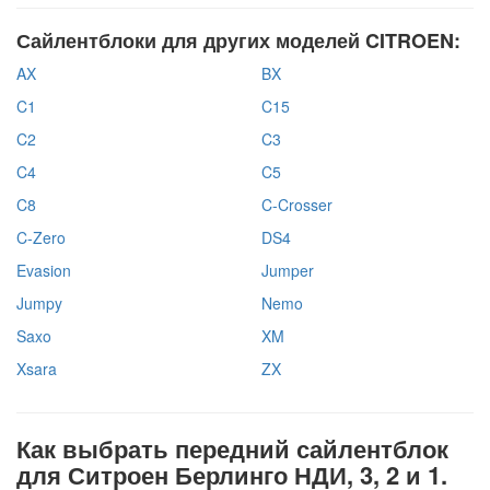
Сайлентблоки для других моделей CITROEN:
AX
BX
C1
C15
C2
C3
C4
C5
C8
C-Crosser
C-Zero
DS4
Evasion
Jumper
Jumpy
Nemo
Saxo
XM
Xsara
ZX
Как выбрать передний сайлентблок
для Ситроен Берлинго НДИ, 3, 2 и 1.