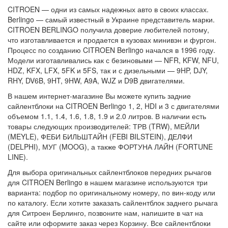
CITROEN — одни из самых надежных авто в своих классах.
Berlingo — самый известный в Украине представитель марки.
CITROEN BERLINGO получила доверие любителей потому,
что изготавливается и продается в кузовах минивэн и фургон.
Процесс по созданию CITROEN Berlingo начался в 1996 году.
Модели изготавливались как с безиновыми — NFR, KFW, NFU,
HDZ, KFX, LFX, 5FK и 5FS, так и с дизельными — 9HP, DJY,
RHY, DV6B, 9HT, 9HW, A9A, WJZ и D9B двигателями.
В нашем интернет-магазине Вы можете купить задние
сайлентблоки на CITROEN Berlingo 1, 2, HDI и 3 с двигателями
объемом 1.1, 1.4, 1.6, 1.8, 1.9 и 2.0 литров. В наличии есть
товары следующих производителей: ТРВ (TRW), МЕЙЛИ
(MEYLE), ФЕБИ БИЛЬШТАЙН (FEBI BILSTEIN), ДЕЛФИ
(DELPHI), МУГ (MOOG), а также ФОРТУНА ЛАЙН (FORTUNE
LINE).
Для выбора оригинальных сайлентблоков передних рычагов
для CITROEN Berlingo в нашем магазине используются три
варианта: подбор по оригинальному номеру, по вин-коду или
по каталогу. Если хотите заказать сайлентблок заднего рычага
для Ситроен Берлинго, позвоните нам, напишите в чат на
сайте или оформите заказ через Корзину. Все сайлентблоки