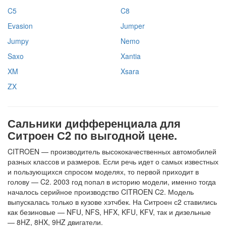
C5
C8
Evasion
Jumper
Jumpy
Nemo
Saxo
Xantia
XM
Xsara
ZX
Сальники дифференциала для
Ситроен С2 по выгодной цене.
CITROEN — производитель высококачественных автомобилей
разных классов и размеров. Если речь идет о самых известных
и пользующихся спросом моделях, то первой приходит в
голову — C2. 2003 год попал в историю модели, именно тогда
началось серийное производство CITROEN C2. Модель
выпускалась только в кузове хэтчбек. На Ситроен с2 ставились
как безиновые — NFU, NFS, HFX, KFU, KFV, так и дизельные
— 8HZ, 8HX, 9HZ двигатели.