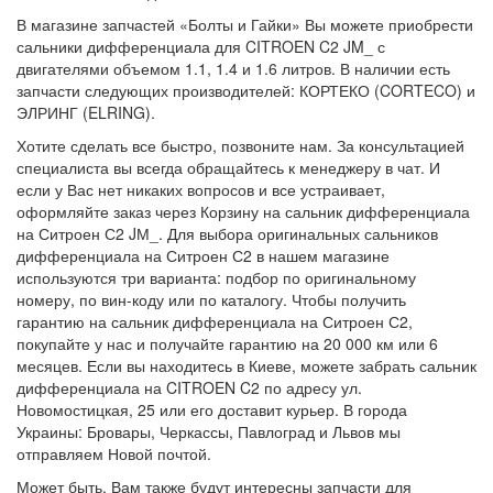
В магазине запчастей «Болты и Гайки» Вы можете приобрести
сальники дифференциала для CITROEN C2 JM_ с
двигателями объемом 1.1, 1.4 и 1.6 литров. В наличии есть
запчасти следующих производителей: КОРТЕКО (CORTECO) и
ЭЛРИНГ (ELRING).
Хотите сделать все быстро, позвоните нам. За консультацией
специалиста вы всегда обращайтесь к менеджеру в чат. И
если у Вас нет никаких вопросов и все устраивает,
оформляйте заказ через Корзину на сальник дифференциала
на Ситроен С2 JМ_. Для выбора оригинальных сальников
дифференциала на Ситроен С2 в нашем магазине
используются три варианта: подбор по оригинальному
номеру, по вин-коду или по каталогу. Чтобы получить
гарантию на сальник дифференциала на Ситроен С2,
покупайте у нас и получайте гарантию на 20 000 км или 6
месяцев. Если вы находитесь в Киеве, можете забрать сальник
дифференциала на CITROEN C2 по адресу ул.
Новомостицкая, 25 или его доставит курьер. В города
Украины: Бровары, Черкассы, Павлоград и Львов мы
отправляем Новой почтой.
Может быть, Вам также будут интересны запчасти для