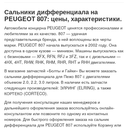
Сальники дифференциала на
PEUGEOT 807: цены, характеристики.
Автомобили концерна PEUGEOT ценятся профессионалами и
любителями за их качество. 807 — удачная
представительница бренда, в ней воплощены все черты
марки. PEUGEOT 807 начала выпускаться в 2002 году. Она
доступна в одном кузове — минивэн. Машины выпускались как
с безиновыми — XFX, RFN, RFJ и 3FZ, так и с дизельными —
4HX, 4HT, RHW, RHK, RHM, RHR, RHT и RHH двигателями.
В магазине запчастей «Болты и Гайки» Вы можете заказать
сальники дифференциала для Пежо 807 с двигателями
объемом 2.0, 2.2, 3.0 литров. В наличии есть запчасти
следующих производителей: ЭЛРИНГ (ELRING), а также
КОРТЕКО (CORTECO).
Для получения консультации наших менеджеров и
дальнейшего оформления заказа воспользуйтесь онлайн-
консультантом или позвоните по одному из контактных
номеров. Для быстрого оформления заказа на сальник
дифференциала для PEUGEOT 807 используйте Корзину или