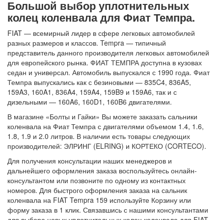
Большой выбор уплотнительных
колец коленвала для Фиат Темпра.
FIAT — всемирный лидер в сфере легковых автомобилей
разных размеров и классов. Tempra — типичный
представитель данного производителя легковых автомобилей
для европейского рынка. ФИАТ ТЕМПРА доступна в кузовах
седан и универсал. Автомобиль выпускался с 1990 года. Фиат
Темпра выпускались как с безиновыми — 835C4, 836A5,
159A3, 160A1, 836A4, 159A4, 159B9 и 159A6, так и с
дизельными — 160A6, 160D1, 160B6 двигателями.
В магазине «Болты и Гайки» Вы можете заказать сальники
коленвала на Фиат Темпра с двигателями объемом 1.4, 1.6,
1.8, 1.9 и 2.0 литров. В наличии есть товары следующих
производителей: ЭЛРИНГ (ELRING) и КОРТЕКО (CORTECO).
Для получения консультации наших менеджеров и
дальнейшего оформления заказа воспользуйтесь онлайн-
консультантом или позвоните по одному из контактных
номеров. Для быстрого оформления заказа на сальник
коленвала на FIAT Tempra 159 используйте Корзину или
форму заказа в 1 клик. Связавшись с нашими консультантами
для выбора новых уплотнительных колец коленвала для FIAT