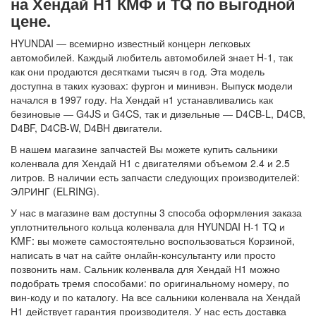
на Хендай Н1 КМФ и ТQ по выгодной
цене.
HYUNDAI — всемирно известный концерн легковых
автомобилей. Каждый любитель автомобилей знает H-1, так
как они продаются десятками тысяч в год. Эта модель
доступна в таких кузовах: фургон и минивэн. Выпуск модели
начался в 1997 году. На Хендай н1 устанавливались как
безиновые — G4JS и G4CS, так и дизельные — D4CB-L, D4CB,
D4BF, D4CB-W, D4BH двигатели.
В нашем магазине запчастей Вы можете купить сальники
коленвала для Хендай Н1 с двигателями объемом 2.4 и 2.5
литров. В наличии есть запчасти следующих производителей:
ЭЛРИНГ (ELRING).
У нас в магазине вам доступны 3 способа оформления заказа
уплотнительного кольца коленвала для HYUNDAI H-1 TQ и
KMF: вы можете самостоятельно воспользоваться Корзиной,
написать в чат на сайте онлайн-консультанту или просто
позвонить нам. Сальник коленвала для Хендай Н1 можно
подобрать тремя способами: по оригинальному номеру, по
вин-коду и по каталогу. На все сальники коленвала на Хендай
Н1 действует гарантия производителя. У нас есть доставка