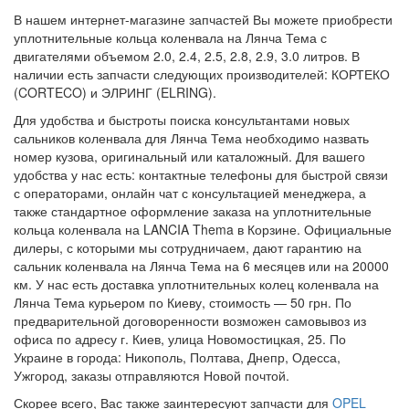
В нашем интернет-магазине запчастей Вы можете приобрести
уплотнительные кольца коленвала на Лянча Тема с
двигателями объемом 2.0, 2.4, 2.5, 2.8, 2.9, 3.0 литров. В
наличии есть запчасти следующих производителей: КОРТЕКО
(CORTECO) и ЭЛРИНГ (ELRING).
Для удобства и быстроты поиска консультантами новых
сальников коленвала для Лянча Тема необходимо назвать
номер кузова, оригинальный или каталожный. Для вашего
удобства у нас есть: контактные телефоны для быстрой связи
с операторами, онлайн чат с консультацией менеджера, а
также стандартное оформление заказа на уплотнительные
кольца коленвала на LANCIA Thema в Корзине. Официальные
дилеры, с которыми мы сотрудничаем, дают гарантию на
сальник коленвала на Лянча Тема на 6 месяцев или на 20000
км. У нас есть доставка уплотнительных колец коленвала на
Лянча Тема курьером по Киеву, стоимость — 50 грн. По
предварительной договоренности возможен самовывоз из
офиса по адресу г. Киев, улица Новомостицкая, 25. По
Украине в города: Никополь, Полтава, Днепр, Одесса,
Ужгород, заказы отправляются Новой почтой.
Скорее всего, Вас также заинтересуют запчасти для
OPEL