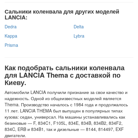
Сальники коленвала для других моделей
LANCIA:
Dedra
Delta
Kappa
Lybra
Prisma
Как подобрать сальники коленвала
для LANCIA Thema с доставкой по
Киеву.
Автомобили LANCIA получили признание за свои качество и
надежность. Одной из общеизвестных моделей является
Thema. Производство началось с 1984 года и продолжалось
11 лет. LANCIA THEMA был выпущен в популярных типах
кузова: седан, универсал. На машины устанавливались как
безиновые — F, 834C1, F105L, 834E, 834B, 834B2, 834F2,
834C, ERB и 834B1, так и дизельные — 8144, 814497, EXF
двигатели.