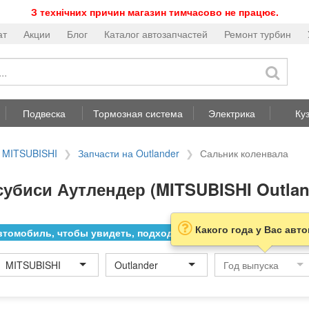
З технічних причин магазин тимчасово не працює.
ат
Акции
Блог
Каталог автозапчастей
Ремонт турбин
Подвеска
Тормозная система
Электрика
Ку
а MITSUBISHI
Запчасти на Outlander
Сальник коленвала
убиси Аутлендер (MITSUBISHI Outlan
Какого года у Вас авт
томобиль, чтобы увидеть, подходит ли товар к нему
MITSUBISHI
Outlander