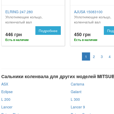
ELRING 247.280
AJUSA 15083100
Уплотняющее кольцо,
Уплотняющее кольцо,
коленчатый вал
коленчатый вал
Подробнее
Под
446 грн
450 грн
Есть в наличии
Есть в наличии
1
2
3
4
Сальники коленвала для других моделей MITSUB
ASX
Carisma
Eclipse
Galant
L 200
L 300
Lancer
Lancer 9