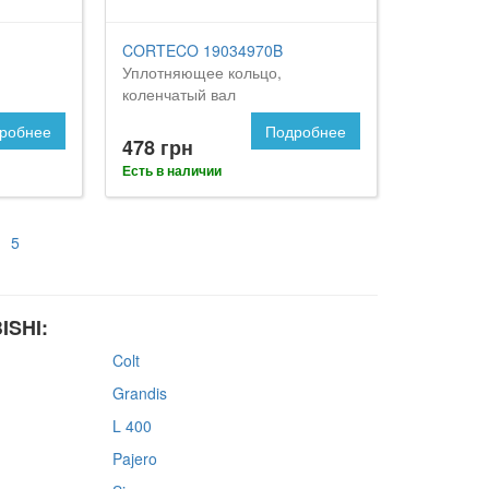
CORTECO 19034970B
Уплотняющее кольцо,
коленчатый вал
робнее
Подробнее
478 грн
Есть в наличии
5
ISHI:
Colt
Grandis
L 400
Pajero