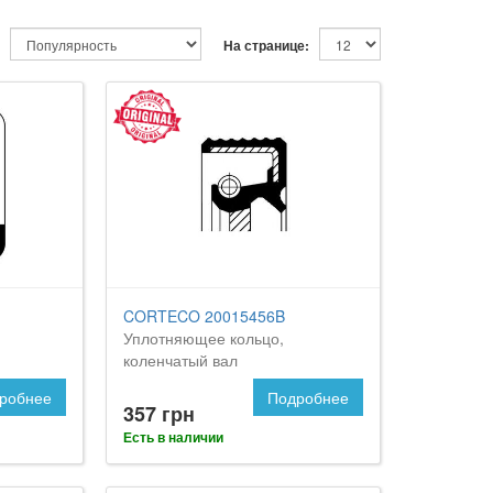
На странице:
CORTECO 20015456B
Уплотняющее кольцо,
коленчатый вал
робнее
Подробнее
357 грн
Есть в наличии