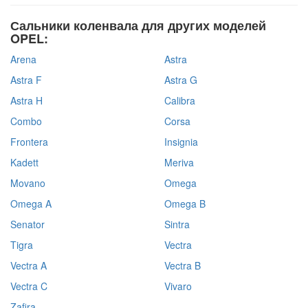
Сальники коленвала для других моделей
OPEL:
Arena
Astra
Astra F
Astra G
Astra H
Calibra
Combo
Corsa
Frontera
Insignia
Kadett
Meriva
Movano
Omega
Omega A
Omega B
Senator
Sintra
Tigra
Vectra
Vectra A
Vectra B
Vectra C
Vivaro
Zafira