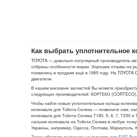
Как выбрать уплотнительное к
TOYOTA — довольно популярный производитель авто
собраны особенности марки. Хорошие отзывы на рын
появились в продаже ещё в 1985 году. На TOYOTA C
двигатели.
В нашем магазине запчастей Вы можете приобрести 
следующих производителей: КОРТЕКО (CORTECO), 
Чтобы найти новые уплотнительные кольца коленва
коленвала для Тойота Селика — позвоните нам, на
коленвала для Тойота Селика Т180, 5, 6, 7, Т230 
сальник коленвала на Тойота Селика в любую точку
Украины, например, Одесса, Полтава, Мариуполь, 
Также обратите внимание на запчасти для
FIAT Pun