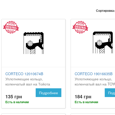
Сортировка:
CORTECO 12010674B
CORTECO 19016635B
Уплотняющее кольцо,
Уплотняющее кольцо,
коленчатый вал на Тойота
коленчатый вал на TO
Селика
Celica
Подробнее
Под
135 грн
184 грн
Есть в наличии
Есть в наличии