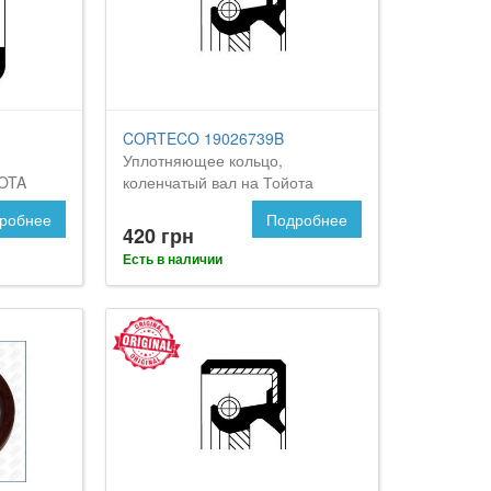
CORTECO 19026739B
Уплотняющее кольцо,
YOTA
коленчатый вал на Тойота
Селика
робнее
Подробнее
420 грн
Есть в наличии