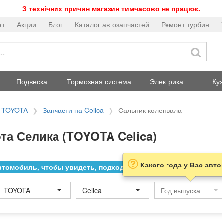
З технічних причин магазин тимчасово не працює.
ат
Акции
Блог
Каталог автозапчастей
Ремонт турбин
Подвеска
Тормозная система
Электрика
Ку
а TOYOTA
Запчасти на Celica
Сальник коленвала
та Селика (TOYOTA Celica)
Какого года у Вас авт
томобиль, чтобы увидеть, подходит ли товар к нему
TOYOTA
Celica