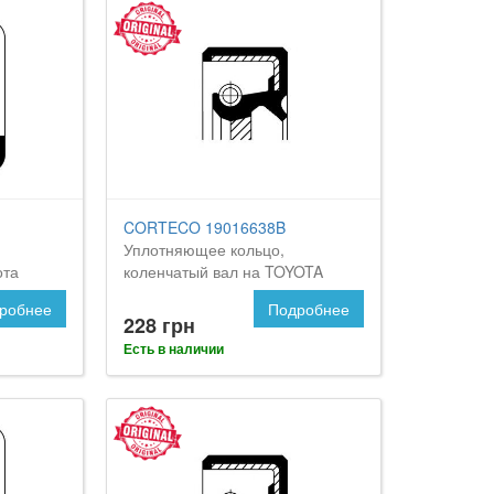
CORTECO 19016638B
Уплотняющее кольцо,
ота
коленчатый вал на TOYOTA
Celica
робнее
Подробнее
228 грн
Есть в наличии