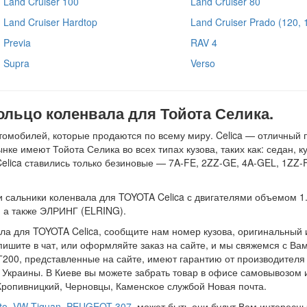
Land Cruiser 100
Land Cruiser 80
Land Cruiser Hardtop
Land Cruiser Prado (120, 
Previa
RAV 4
Supra
Verso
ольцо коленвала для Тойота Селика.
мобилей, которые продаются по всему миру. Celica — отличный п
ке имеют Тойота Селика во всех типах кузова, таких как: седан, к
elica ставились только безиновые — 7A-FE, 2ZZ-GE, 4A-GEL, 1ZZ-
сальники коленвала для TOYOTA Celica с двигателями объемом 1.6,
а также ЭЛРИНГ (ELRING).
ла для TOYOTA Celica, сообщите нам номер кузова, оригинальный
пишите в чат, или оформляйте заказ на сайте, и мы свяжемся с Ва
и Т200, представленные на сайте, имеют гарантию от производителя
 Украины. В Киеве вы можете забрать товар в офисе самовывозом 
Кропивницкий, Черновцы, Каменское службой Новая почта.
to
,
VW Tiguan
,
PEUGEOT 307
, может быть они будут Вам интересны