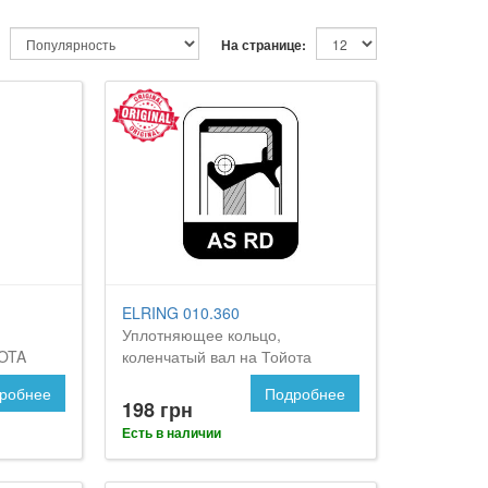
На странице:
ELRING 010.360
Уплотняющее кольцо,
YOTA
коленчатый вал на Тойота
Селика
робнее
Подробнее
198 грн
Есть в наличии