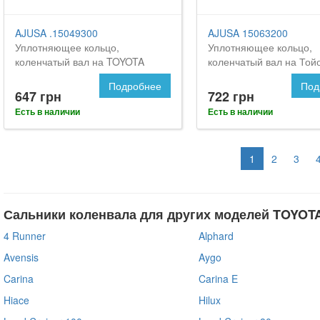
AJUSA .15049300
AJUSA 15063200
Уплотняющее кольцо,
Уплотняющее кольцо,
коленчатый вал на TOYOTA
коленчатый вал на Той
Celica
Селика
Подробнее
Под
647 грн
722 грн
Есть в наличии
Есть в наличии
1
2
3
Сальники коленвала для других моделей TOYOT
4 Runner
Alphard
Avensis
Aygo
Carina
Carina E
Hiace
Hilux