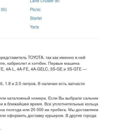
Land Cruiser 90
150)
Picnic
Starlet
Yaris
редставитель TOYOTA, так как именно в ней
упе, кабриолет и хэтчбек. Первые машина
FE, 4A-L, 4A-FE, 4A-GELC, 3S-GE и 3S-GTE —
 1.8 и 2.0 литров. В наличии есть запчасти
 или каталожный номера. Если Вы выбрали сальник
ми в ближайшее время. Все уплотнительные кольца
 на полгода или 20 000 км пробега. Мы доставляем
или оформить доставку курьером. В другие города
.