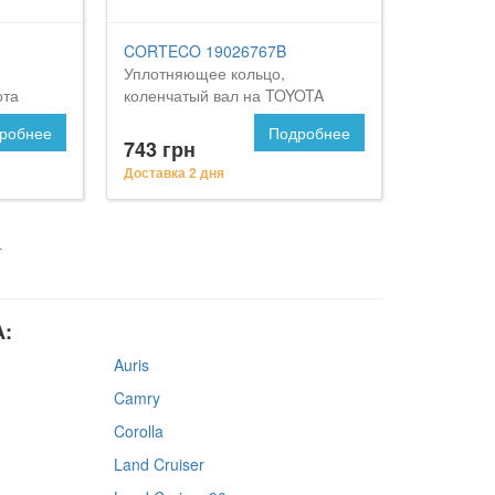
CORTECO 19026767B
Уплотняющее кольцо,
ота
коленчатый вал на TOYOTA
Celica
робнее
Подробнее
743 грн
Доставка 2 дня
4
A:
Auris
Camry
Corolla
Land Cruiser