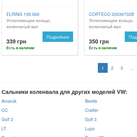
ELRING 158.060
CORTECO 20036702B
Уплотняющее кольцо,
Уплотняющее кольцо,
коленчатый вал
коленчатый вал
Подробнее
Под
339 грн
350 грн
Есть в наличии
Есть в наличии
1
2
3
...
Сальники коленвала для других моделей VW:
Amarok
Beetle
CC
Crafter
Golf 2
Golf 3
LT
Lupo