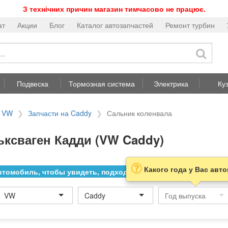
З технічних причин магазин тимчасово не працює.
ат
Акции
Блог
Каталог автозапчастей
Ремонт турбин
Подвеска
Тормозная система
Электрика
Ку
а VW
Запчасти на Caddy
Сальник коленвала
ьксваген Кадди (VW Caddy)
Какого года у Вас авт
томобиль, чтобы увидеть, подходит ли товар к нему
VW
Caddy