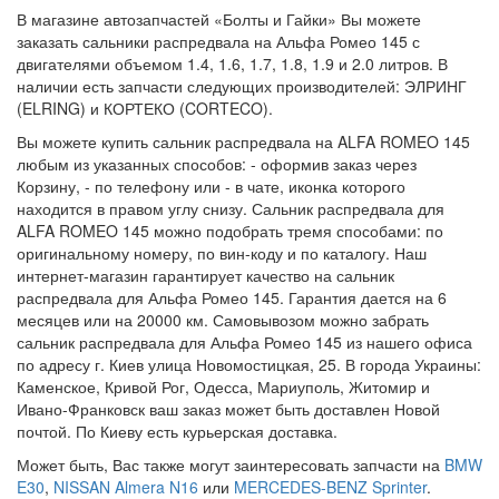
В магазине автозапчастей «Болты и Гайки» Вы можете
заказать сальники распредвала на Альфа Ромео 145 с
двигателями объемом 1.4, 1.6, 1.7, 1.8, 1.9 и 2.0 литров. В
наличии есть запчасти следующих производителей: ЭЛРИНГ
(ELRING) и КОРТЕКО (CORTECO).
Вы можете купить сальник распредвала на ALFA ROMEO 145
любым из указанных способов: - оформив заказ через
Корзину, - по телефону или - в чате, иконка которого
находится в правом углу снизу. Сальник распредвала для
ALFA ROMEO 145 можно подобрать тремя способами: по
оригинальному номеру, по вин-коду и по каталогу. Наш
интернет-магазин гарантирует качество на сальник
распредвала для Альфа Ромео 145. Гарантия дается на 6
месяцев или на 20000 км. Самовывозом можно забрать
сальник распредвала для Альфа Ромео 145 из нашего офиса
по адресу г. Киев улица Новомостицкая, 25. В города Украины:
Каменское, Кривой Рог, Одесса, Мариуполь, Житомир и
Ивано-Франковск ваш заказ может быть доставлен Новой
почтой. По Киеву есть курьерская доставка.
Может быть, Вас также могут заинтересовать запчасти на
BMW
E30
,
NISSAN Almera N16
или
MERCEDES-BENZ Sprinter
.