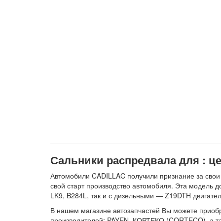
Сальники распредвала для : це
Автомобили CADILLAC получили признание за свои к
свой старт производство автомобиля. Эта модель до
LK9, B284L, так и с дизельными — Z19DTH двигате
В нашем магазине автозапчастей Вы можете приобр
производителей: PAYEN, КОРТЕКО (CORTECO), а т