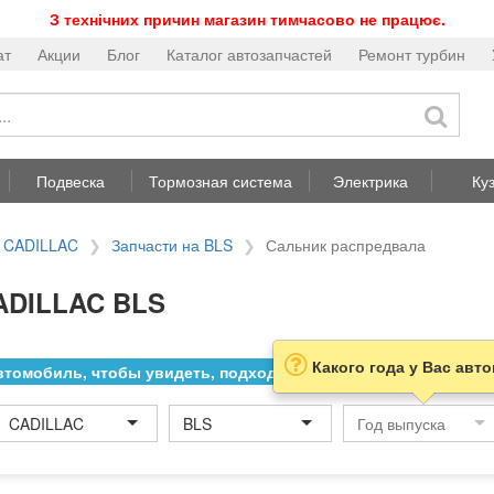
З технічних причин магазин тимчасово не працює.
ат
Акции
Блог
Каталог автозапчастей
Ремонт турбин
Подвеска
Тормозная система
Электрика
Ку
а CADILLAC
Запчасти на BLS
Сальник распредвала
ADILLAC BLS
Какого года у Вас авт
томобиль, чтобы увидеть, подходит ли товар к нему
CADILLAC
BLS