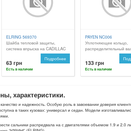
ELRING 569370
PAYEN NC006
Шайба тепловой защиты,
Уплотняющее кольцо,
система впрыска на CADILLAC
распределительный ва
BLS
CADILLAC BLS
Подробнее
Под
63 грн
133 грн
Есть в наличии
Есть в наличии
ны, характеристики.
ачество и надежность. Особую роль в завоевании доверия клиенто
ступна в таких кузовах: универсал и седан. Модели изготавливали
лями.
ести сальники распредвала на с двигателями объемом 1.9 и 2.0 л
акже ЭЛРИНГ (ELRING).