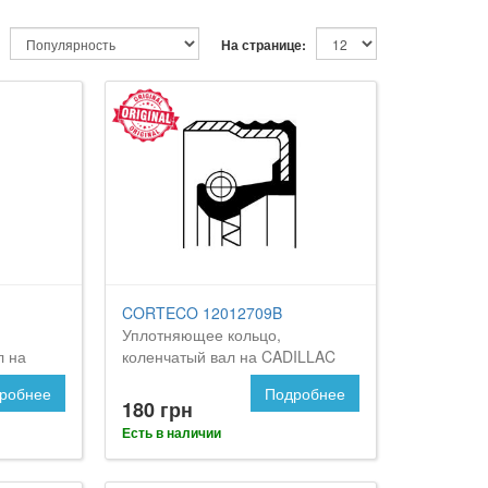
На странице:
CORTECO 12012709B
Уплотняющее кольцо,
л на
коленчатый вал на CADILLAC
BLS
робнее
Подробнее
180 грн
Есть в наличии