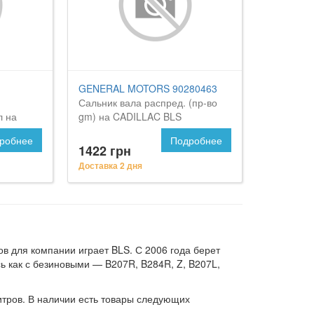
GENERAL MOTORS 90280463
Сальник вала распред. (пр-во
л на
gm) на CADILLAC BLS
робнее
Подробнее
1422 грн
Доставка 2 дня
в для компании играет BLS. С 2006 года берет
сь как с безиновыми — B207R, B284R, Z, B207L,
итров. В наличии есть товары следующих