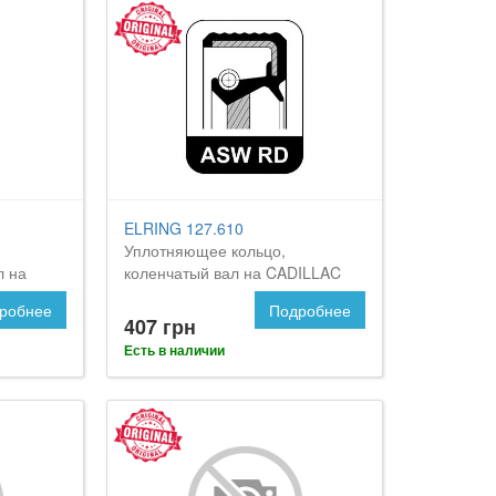
ELRING 127.610
Уплотняющее кольцо,
л на
коленчатый вал на CADILLAC
BLS
робнее
Подробнее
407 грн
Есть в наличии