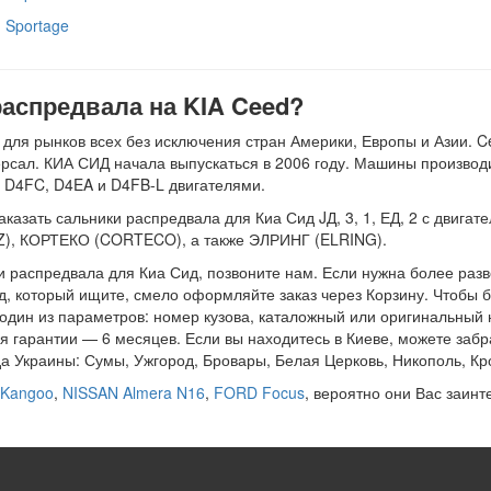
Sportage
распредвала на KIA Ceed?
 для рынков всех без исключения стран Америки, Европы и Азии. C
версал. КИА СИД начала выпускаться в 2006 году. Машины произво
 D4FC, D4EA и D4FB-L двигателями.
азать сальники распредвала для Киа Сид JД, 3, 1, ЕД, 2 с двигат
), КОРТЕКО (CORTECO), а также ЭЛРИНГ (ELRING).
 распредвала для Киа Сид, позвоните нам. Если нужна более разв
д, который ищите, смело оформляйте заказ через Корзину. Чтобы 
те один из параметров: номер кузова, каталожный или оригинальны
я гарантии — 6 месяцев. Если вы находитесь в Киеве, можете забр
ода Украины: Сумы, Ужгород, Бровары, Белая Церковь, Никополь, 
Kangoo
,
NISSAN Almera N16
,
FORD Focus
, вероятно они Вас заинт