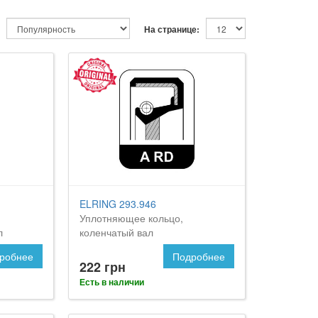
На странице:
ELRING 293.946
Уплотняющее кольцо,
л
коленчатый вал
робнее
Подробнее
222 грн
Есть в наличии