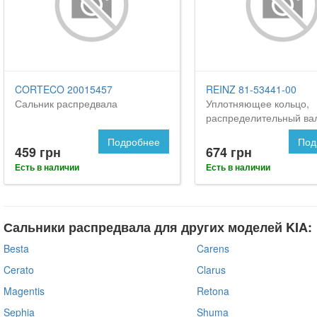
CORTECO 20015457
REINZ 81-53441-00
Сальник распредвала
Уплотняющее кольцо,
распределительный ва
Подробнее
Под
459 грн
674 грн
Есть в наличии
Есть в наличии
Сальники распредвала для других моделей KIA:
Besta
Carens
Cerato
Clarus
Magentis
Retona
Sephia
Shuma