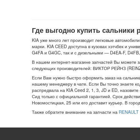
Где выгодно купить сальники 
KIA уже много лет производит легковые автомобили
марки. KIA CEED доступна в кузовах хэтчбек и уни
G4FA и G4GC, так и с дизельными — D4EA-F, D4FB,
В нашем интернет-магазине запчастей Вы можете зак
следующих производителей: ВИКТОР РЕЙНЗ (REINZ
Если Вам нужно быстро оформить заказ на сальники
нашему менеджеру в чате. Если Вы точно знаете ко
распредвала на KIA Ceed 2, 1, 3, JD и ED, назови
Сид только с официальной гарантией. Срок действи
Новомостицкая, 25 или его доставит курьер. В гор
Также обратите внимание на запчасти на
RENAULT 