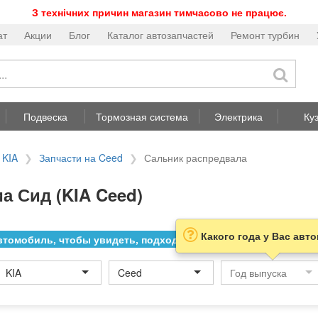
З технічних причин магазин тимчасово не працює.
ат
Акции
Блог
Каталог автозапчастей
Ремонт турбин
Подвеска
Тормозная система
Электрика
Ку
 KIA
Запчасти на Ceed
Сальник распредвала
а Сид (KIA Ceed)
Какого года у Вас авт
томобиль, чтобы увидеть, подходит ли товар к нему
KIA
Ceed