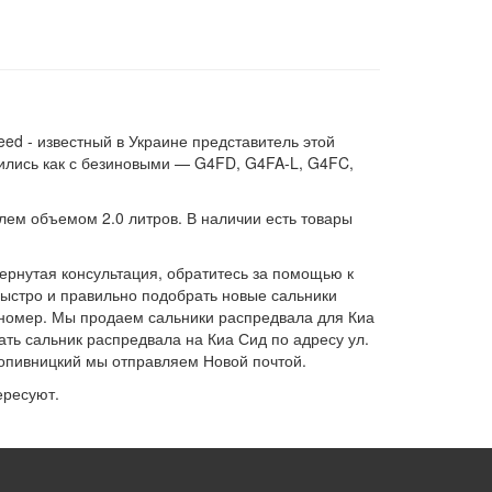
eed - известный в Украине представитель этой
дились как с безиновыми — G4FD, G4FA-L, G4FC,
елем объемом 2.0 литров. В наличии есть товары
ернутая консультация, обратитесь за помощью к
быстро и правильно подобрать новые сальники
й номер. Мы продаем сальники распредвала для Киа
ать сальник распредвала на Киа Сид по адресу ул.
Кропивницкий мы отправляем Новой почтой.
ересуют.