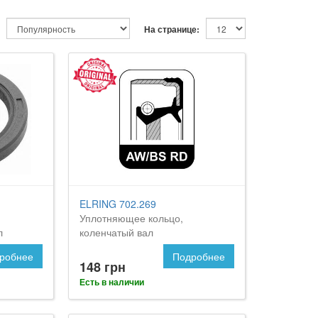
На странице:
ELRING 702.269
Уплотняющее кольцо,
л
коленчатый вал
робнее
Подробнее
148 грн
Есть в наличии