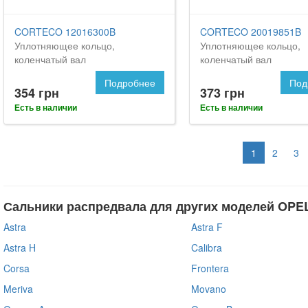
CORTECO 12016300B
CORTECO 20019851B
Уплотняющее кольцо,
Уплотняющее кольцо,
коленчатый вал
коленчатый вал
Подробнее
Под
354 грн
373 грн
Есть в наличии
Есть в наличии
1
2
3
Сальники распредвала для других моделей OPE
Astra
Astra F
Astra H
Calibra
Corsa
Frontera
Meriva
Movano