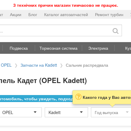
З технічних причин магазин тимчасово не працює.
ат
Акции
Блог
Каталог автозапчастей
Ремонт турбин
Подвеска
Тормозная система
Электрика
Ку
а OPEL
Запчасти на Kadett
Сальник распредвала
ель Кадет (OPEL Kadett)
Какого года у Вас авт
томобиль, чтобы увидеть, подходит ли товар к нему
OPEL
Kadett