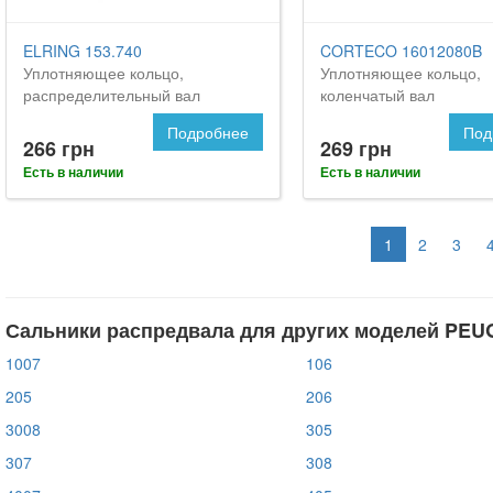
ELRING 153.740
CORTECO 16012080B
Уплотняющее кольцо,
Уплотняющее кольцо,
распределительный вал
коленчатый вал
Подробнее
Под
266 грн
269 грн
Есть в наличии
Есть в наличии
1
2
3
Сальники распредвала для других моделей PEU
1007
106
205
206
3008
305
307
308