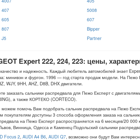
4007
405
407
5008
605
607
807
Bipper
J5
Partner
OT Expert 222, 224, 223: цены, характер
чество и надежность. Каждый любитель автомобилей знает Expert,
ова: минивэн и фургон. 1996 — год старта продаж модели. На Пежо 
Z, WJY, 9HH, AHZ, D8B, DHX двигатели.
 заказать сальники распредвала для Пежо Експерт с двигателями о
RING), а также КОРТЕКО (CORTECO).
ы можем помочь Вам подобрать сальник распредвала на Пежо Експе
м покупателям доступны 3 способа оформления заказа на сальники
спредвала на Пежо Експерт распространяется на 6 месяцев/20 000 
: Львов, Винница, Одесса и Каменец-Подольский сальники распредв
D Focus 2
,
AUDI A4 B6
,
AUDI Q7
, возможно они будут Вам интересн