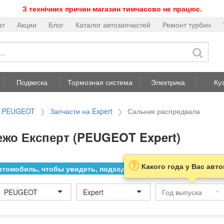
З технічних причин магазин тимчасово не працює.
ат
Акции
Блог
Каталог автозапчастей
Ремонт турбин
Подвеска
Тормозная система
Электрика
Ку
а PEUGEOT
Запчасти на Expert
Сальник распредвала
ежо Експерт (PEUGEOT Expert)
Какого года у Вас авт
томобиль, чтобы увидеть, подходит ли товар к нему
PEUGEOT
Expert