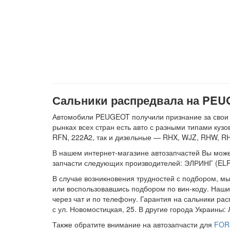
Сальники распредвала на PEUGE
Автомобили PEUGEOT получили признание за свои ка
рынках всех стран есть авто с разными типами куз
RFN, 222A2, так и дизельные — RHX, WJZ, RHW, RH
В нашем интернет-магазине автозапчастей Вы можете
запчасти следующих производителей: ЭЛРИНГ (EL
В случае возникновения трудностей с подбором, м
или воспользовавшись подбором по вин-коду. Наши
через чат и по телефону. Гарантия на сальники ра
с ул. Новомостицкая, 25. В другие города Украины
Также обратите внимание на автозапчасти для
FOR