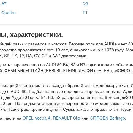
A7
Q3
Quattro
TT
ы, характеристики.
илей разных размеров и классов. Важную роль для AUDI имеет 80
водство продолжается уже 19 лет, а началось оно в 1978 году. Мо
K, SB, 1Z, 1Y, RA, CY, CR и AAZ двигателями.
ь шарових опор на AUDI 80 B4, B2 и B3 с двигателями объемом 1.3, 1
елей: ФЕБИ БИЛЬШТАЙН (FEBI BILSTEIN), ДЕЛФИ (DELPHI), МОНР
ультацией специалиста вы всегда обращайтесь к менеджеру в чат. И 
 для AUDI 80. Подбор на новые передние шаровые опоры на Ауди 8
для Ауди 80 Бочка Б4, Б3, Б2 распространяется на 6 месяцев/20 
 50 грн. По предварительной договоренности возможен самовывоз и
дрия, Павлоград, Кропивницкий и Сумы, заказы отправляются Новой 
запчасти на
OPEL Vectra A
,
RENAULT Clio
или
CITROEN Berlingo
.