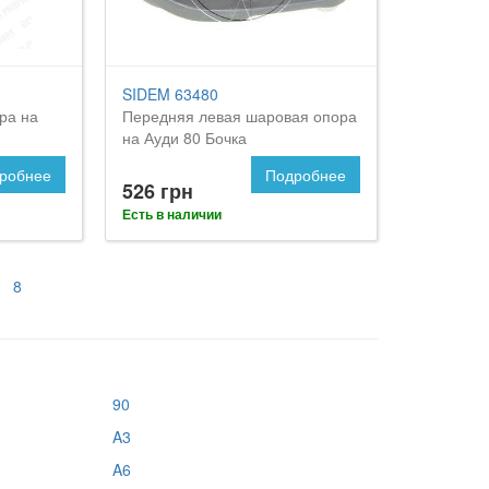
SIDEM 63480
ра на
Передняя левая шаровая опора
на Ауди 80 Бочка
робнее
Подробнее
526 грн
Есть в наличии
8
90
A3
A6