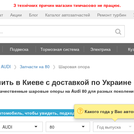
З технічних причин магазин тимчасово не працює.
ат
Акции
Блог
Каталог автозапчастей
Ремонт турбин
Подвеска
Тормозная система
Электрика
Ку
 AUDI
Запчасти на 80
Шаровая опора
пить в Киеве с доставкой по Украине
ачественные шаровые опоры на Audi 80 для разных поколений
Какого года у Вас авт
томобиль, чтобы увидеть, подходит ли товар к нему
AUDI
80