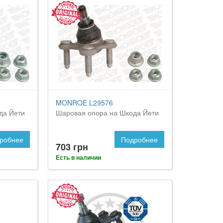
MONROE L29576
да Йети
Шаровая опора на Шкода Йети
робнее
Подробнее
703 грн
Есть в наличии