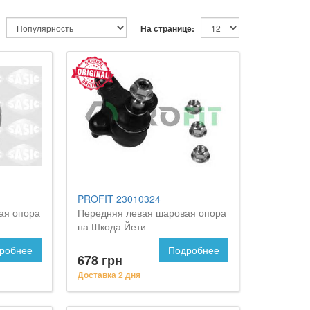
На странице:
PROFIT 23010324
ая опора
Передняя левая шаровая опора
на Шкода Йети
робнее
Подробнее
678 грн
Доставка 2 дня