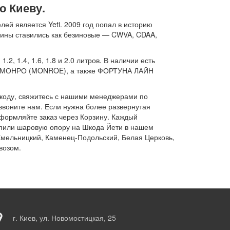
о Киеву.
й является Yeti. 2009 год попал в историю
шины ставились как безиновые — CWVA, CDAA,
 1.4, 1.6, 1.8 и 2.0 литров. В наличии есть
), МОНРО (MONROE), а также ФОРТУНА ЛАЙН
-коду, свяжитесь с нашими менеджерами по
звоните нам. Если нужна более развернутая
оформляйте заказ через Корзину. Каждый
купили шаровую опору на Шкода Йети в нашем
 Хмельницкий, Каменец-Подольский, Белая Церковь,
возом.
г. Киев, ул. Новомостицкая, 25