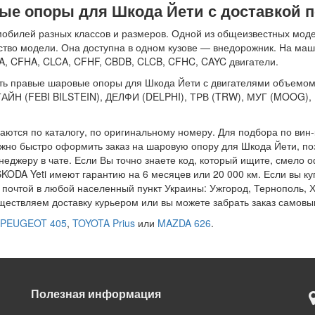
ые опоры для Шкода Йети с доставкой п
билей разных классов и размеров. Одной из общеизвестных моделе
ство модели. Она доступна в одном кузове — внедорожник. На ма
A, CFHA, CLCA, CFHF, CBDB, CLCB, CFHC, CAYC двигатели.
ь правые шаровые опоры для Шкода Йети с двигателями объемом 1.2,
АЙН (FEBI BILSTEIN), ДЕЛФИ (DELPHI), ТРВ (TRW), МУГ (MOOG
раются по каталогу, по оригинальному номеру. Для подбора по вин
ужно быстро оформить заказ на шаровую опору для Шкода Йети, по
еджеру в чате. Если Вы точно знаете код, который ищите, смело 
SKODA Yeti имеют гарантию на 6 месяцев или 20 000 км. Если вы 
й почтой в любой населенный пункт Украины: Ужгород, Тернополь,
ществляем доставку курьером или вы можете забрать заказ самовы
PEUGEOT 405
,
TOYOTA Prius
или
MAZDA 626
.
Полезная информация