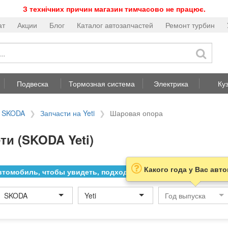
З технічних причин магазин тимчасово не працює.
ат
Акции
Блог
Каталог автозапчастей
Ремонт турбин
Подвеска
Тормозная система
Электрика
Ку
а SKODA
Запчасти на Yeti
Шаровая опора
и (SKODA Yeti)
Какого года у Вас авт
томобиль, чтобы увидеть, подходит ли товар к нему
SKODA
Yeti