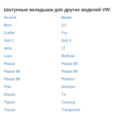
Шатунные вкладыши для других моделей VW:
Amarok
Beetle
Bora
CC
Crafter
Fox
Golf 2
Golf 3
Jetta
LT
Lupo
Multivan
Passat
Passat B3
Passat B4
Passat B5
Passat B6
Phaeton
Polo
Scirocco
Sharan
T4
Tiguan
Touareg
Touran
Transporter