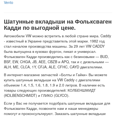
Vento
Шатунные вкладыши на Фольксваген
Кадди по выгодной цене.
Автомобили VW можно встретить в любой стране мира. Caddy
- известный в Украине представитель этой марки. 1982 год
стал началом производства машины. За 29 лет VW CADDY
была выпущена в кузовах фургон, пикап и универсал.
Фольксваген Кадди производились как с безиновыми — BUD,
BSF, EW, CHGA, JB, AEE, CBZB и APQ, так и с дизельными —
ALH, ME, CLCA, 1Y, CFJA, ALE, CFHC, CAYD двигателями.
В интернет-магазине запчастей «Болты и Гайки» Вы можете
купить шатунные вкладыши на VW Caddy с двигателями
объемом 1.4, 1.5, 1.6, 1.8, 1.9 и 2.0 литров. В наличии есть
товары следующих производителей: КОЛБЕНШМИДТ
(KOLBENSCHMIDT) и ГЛИКО (GLYCO).
Если у Вас не получается подобрать шатунные вкладыши для
Фольксваген Кадди, позвоните нам и наши менеджеры
помогут и проконсультируют. Заказать шатунные вкладыши