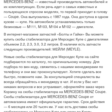
MERCEDES-BENZ — известный производитель автомобилей и
их комплектующих. Если речь идет о самых известных и
пользующихся спросом моделях, то первой приходит в голову
— Coupe. Она выпускалась с 1987 года. Она доступна в одном
кузове — купе. На автомобили устанавливались только
безиновые — M111, M103, M104 и M102 — двигатели.
В интернет-магазине запчастей «Болты и Гайки» Вы можете
купить скобы стабилизатора для Мерседес Купе с двигателями
объемом 2.2, 2.3, 3.0, 3.2 литров. В наличии есть запчасти
следующих производителей: МЕЙЛИ (MEYLE).
Новые скобы стабилизатора для Мерседес Купе на сайте
подбираются по каталогу, по оригинальному номеру. Для
подбора по вин-коду, свяжитесь с нашими менеджерами по
телефону и они вас проконсультируют. Хотите сделать все
быстро, позвоните нам. За консультацией специалиста вы
всегда обращайтесь к менеджеру в чат. И если у Вас нет
никаких вопросов и все устраивает, оформляйте заказ через
Корзину на скобы стабилизатора на MERCEDES-BENZ Coupe.
Скобы стабилизатора для MERCEDES-BENZ Coupe от
автомагазина имеют официальную гарантию. Срок действия
— 6 месяцев или 20 тысяч км. У нас есть доставка скобы
стабилизатора на Мерседес Купе курьером по Киеву,