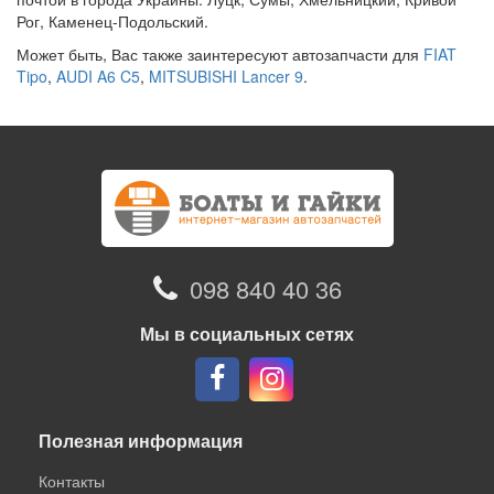
Рог, Каменец-Подольский.
Может быть, Вас также заинтересуют автозапчасти для
FIAT
Tipo
,
AUDI A6 C5
,
MITSUBISHI Lancer 9
.
098 840 40 36
Мы в социальных сетях
Полезная информация
Контакты