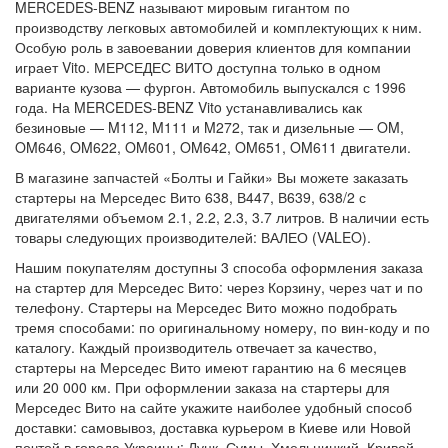
MERCEDES-BENZ называют мировым гигантом по
производству легковых автомобилей и комплектующих к ним.
Особую роль в завоевании доверия клиентов для компании
играет Vito. МЕРСЕДЕС ВИТО доступна только в одном
варианте кузова — фургон. Автомобиль выпускался с 1996
года. На MERCEDES-BENZ Vito устанавливались как
безиновые — M112, M111 и M272, так и дизельные — OM,
OM646, OM622, OM601, OM642, OM651, OM611 двигатели.
В магазине запчастей «Болты и Гайки» Вы можете заказать
стартеры на Мерседес Вито 638, В447, В639, 638/2 с
двигателями объемом 2.1, 2.2, 2.3, 3.7 литров. В наличии есть
товары следующих производителей: ВАЛЕО (VALEO).
Нашим покупателям доступны 3 способа оформления заказа
на стартер для Мерседес Вито: через Корзину, через чат и по
телефону. Стартеры на Мерседес Вито можно подобрать
тремя способами: по оригинальному номеру, по вин-коду и по
каталогу. Каждый производитель отвечает за качество,
стартеры на Мерседес Вито имеют гарантию на 6 месяцев
или 20 000 км. При оформлении заказа на стартеры для
Мерседес Вито на сайте укажите наиболее удобный способ
доставки: самовывоз, доставка курьером в Киеве или Новой
почтой в города Украины: Луцк, Сумы, Хмельницкий, Кривой