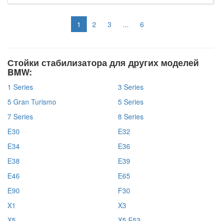
1
2
3
...
6
Стойки стабилизатора для других моделей
BMW:
1 Series
3 Series
5 Gran Turismo
5 Series
7 Series
8 Series
E30
E32
E34
E36
E38
E39
E46
E65
E90
F30
X1
X3
X5
X5 E53