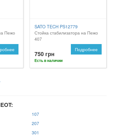
SATO TECH PS12779
на Пежо
Стойка стабилизатора на Пежо
407
робнее
Подробнее
750 грн
Есть в наличии
4
GEOT:
107
207
301