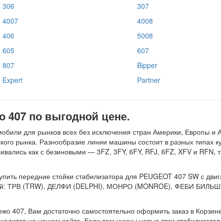
306
307
4007
4008
406
5008
605
607
807
Bipper
Expert
Partner
о 407 по выгодной цене.
обили для рынков всех без исключения стран Америки, Европы и 
ого рынка. Разнообразие линии машины состоит в разных типах куз
ивались как с безиновыми — 3FZ, 3FY, 6FY, RFJ, 6FZ, XFV и RFN, 
пить передние стойки стабилизатора для PEUGEOT 407 SW с двигател
елей: ТРВ (TRW), ДЕЛФИ (DELPHI), МОНРО (MONROE), ФЕБИ БИЛЬ
жо 407, Вам достаточно самостоятельно оформить заказ в Корзине 
ходится на нашем сайте. Если вам нужны новые тяги стабилизатор