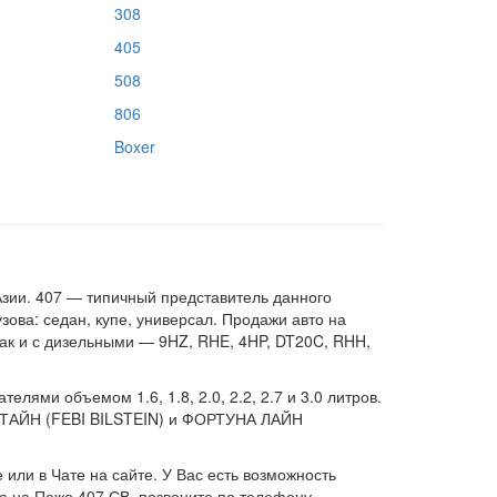
308
405
508
806
Boxer
Азии. 407 — типичный представитель данного
ова: седан, купе, универсал. Продажи авто на
так и с дизельными — 9HZ, RHE, 4HP, DT20C, RHH,
ями объемом 1.6, 1.8, 2.0, 2.2, 2.7 и 3.0 литров.
ШТАЙН (FEBI BILSTEIN) и ФОРТУНА ЛАЙН
или в Чате на сайте. У Вас есть возможность
а на Пежо 407 СВ, позвоните по телефону,