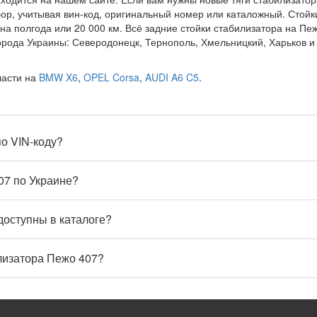
дбор, учитывая вин-код, оригинальный номер или каталожный. Сто
на полгода или 20 000 км. Всё задние стойки стабилизатора на Пе
города Украины: Северодонецк, Тернополь, Хмельницкий, Харьков 
части на
BMW X6
,
OPEL Corsa
,
AUDI A6 C5
.
по VIN-коду?
07 по Украине?
доступны в каталоге?
лизатора Пежо 407?