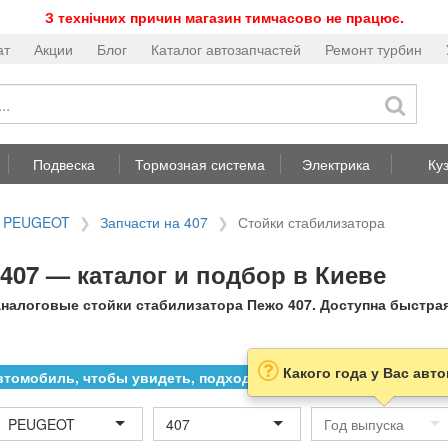
З технічних причин магазин тимчасово не працює.
ат
Акции
Блог
Каталог автозапчастей
Ремонт турбин
Подвеска
Тормозная система
Электрика
Ку
а PEUGEOT
Запчасти на 407
Стойки стабилизатора
407 — каталог и подбор в Киеве
налоговые стойки стабилизатора Пежо 407. Доступна быстрая
Какого года у Вас авт
томобиль, чтобы увидеть, подходит ли товар к нему
PEUGEOT
407