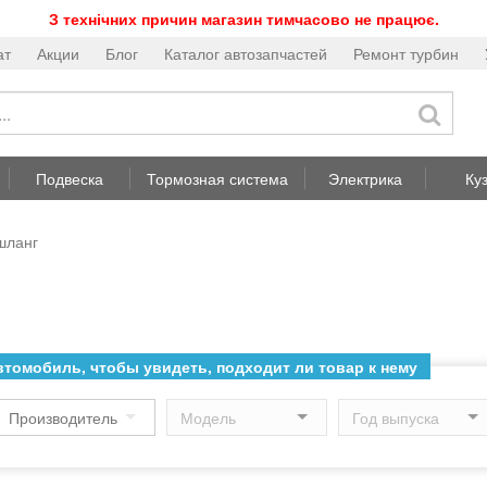
З технічних причин магазин тимчасово не працює.
ат
Акции
Блог
Каталог автозапчастей
Ремонт турбин
Подвеска
Тормозная система
Электрика
Ку
шланг
томобиль, чтобы увидеть, подходит ли товар к нему