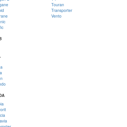
gane
Touran
id
Transporter
rane
Vento
nic
ic
B
T
ea
za
on
edo
DA
ia
orit
cia
avia
mster