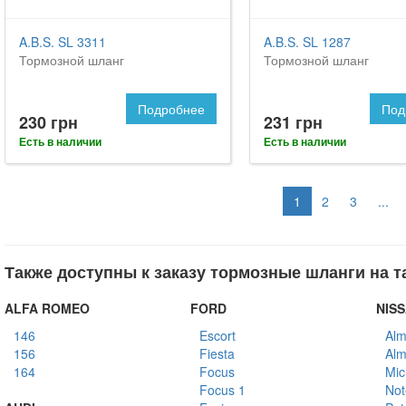
A.B.S. SL 3311
A.B.S. SL 1287
Тормозной шланг
Тормозной шланг
Подробнее
Под
230 грн
231 грн
Есть в наличии
Есть в наличии
1
2
3
...
Также доступны к заказу тормозные шланги на т
ALFA ROMEO
FORD
NIS
146
Escort
Alm
156
Fiesta
Alm
164
Focus
Mic
Focus 1
Not