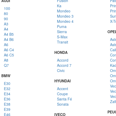
AUDI
Fusion
Pat
Ka
Pri
100
Mondeo
Pri
80
Mondeo 3
Su
90
Mondeo 4
X-Tr
A3
Puma
A4
Sierra
OPE
A4 B5
S-Max
A4 B6
Ast
Transit
A6
Ast
A6 C4
Cal
HONDA
A6 C5
Co
A8
Accord
Cor
Q7
Accord 7
Kad
Civic
Om
BMW
Om
HYUNDAI
Om
E30
Vec
E32
Accent
Vec
E34
Coupe
Vec
E36
Santa Fé
Zaf
E38
Sonata
E39
PEU
E46
IVECO