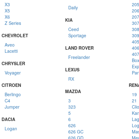
X3
20
Daily
X5
20
X6
20
KIA
Z Series
30
Ceed
30
CHEVROLET
Sportage
30
40
Aveo
LAND ROVER
40
Lacetti
40
Freelander
Box
CHRYSLER
Exp
LEXUS
Voyager
Par
RX
CITROEN
REN
MAZDA
Berlingo
19
C4
3
21
Jumper
323
Cli
5
Ka
DACIA
6
La
626
Lo
Logan
626 GC
Mas
626 GD
Me