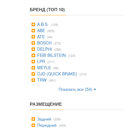
БРЕНД (ТОП 10)
A.B.S.
(129)
ABE
(825)
ATE
(64)
BOSCH
(275)
DELPHI
(280)
FEBI BILSTEIN
(123)
LPR
(211)
MEYLE
(66)
OJD (QUICK BRAKE)
(214)
TRW
(491)
Показать все (54)
РАЗМЕЩЕНИЕ
Задний
(339)
Передний
(443)