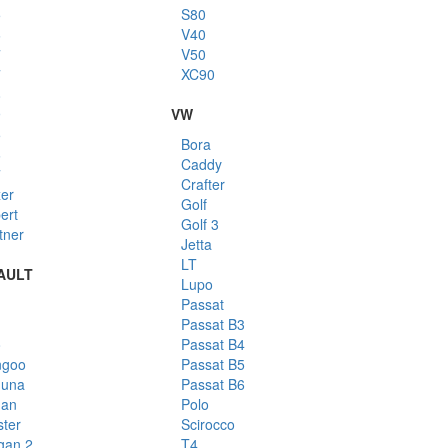
5
S80
6
V40
7
V50
7
XC90
8
9
VW
5
Bora
6
Caddy
7
Crafter
er
Golf
ert
Golf 3
tner
Jetta
LT
AULT
Lupo
Passat
Passat B3
o
Passat B4
ngoo
Passat B5
guna
Passat B6
gan
Polo
ter
Scirocco
gan 2
T4