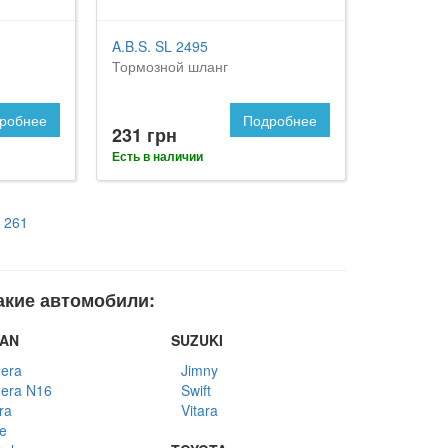
A.B.S. SL 2495
Тормозной шланг
робнее
Подробнее
231 грн
Есть в наличии
261
акие автомобили:
SAN
SUZUKI
era
Jimny
era N16
Swift
ra
Vitara
e