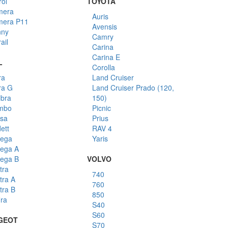
rol
TOYOTA
mera
Auris
mera P11
Avensis
nny
Camry
ail
Carina
Carina E
L
Corolla
ra
Land Cruiser
ra G
Land Cruiser Prado (120,
ibra
150)
mbo
Picnic
sa
Prius
ett
RAV 4
ega
Yaris
ega A
ega B
VOLVO
tra
740
tra A
760
tra B
850
ira
S40
S60
GEOT
S70