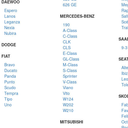
DAEWOO
626 GE
Me
Espero
Rap
Lanos
MERCEDES-BENZ
Saf
Leganza
Scé
190
Nexia
Traf
A-Class
Nubira
C-Class
SAA
CLK
DODGE
CLS
9-3
E-Class
FIAT
GL-Class
SEA
Bravo
M-Class
Alt
Ducato
S-Class
Ibi
Panda
Sprinter
Le
Punto
V-Class
Tol
Scudo
Viano
Tempra
Vito
SKO
Tipo
W124
Uno
W202
Fab
W210
Fav
Feli
MITSUBISHI
Oct
Roo