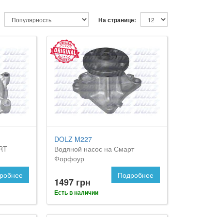
На странице:
DOLZ M227
RT
Водяной насос на Смарт
Форфоур
робнее
Подробнее
1497 грн
Есть в наличии