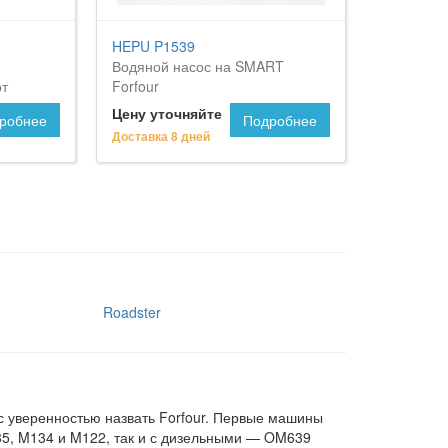
HEPU P1539
Водяной насос на SMART
рт
Forfour
Цену уточняйте
робнее
Подробнее
Доставка 8 дней
Roadster
 уверенностью назвать Forfour. Первые машины
135, M134 и M122, так и с дизельными — OM639