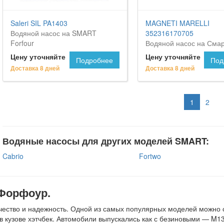
Saleri SIL PA1403
MAGNETI MARELLI
Водяной насос на SMART
352316170705
Forfour
Водяной насос на Сма
Форфоур
Цену уточняйте
Цену уточняйте
Подробнее
Под
Доставка 8 дней
Доставка 8 дней
1
2
Водяные насосы для других моделей SMART:
Cabrio
Fortwo
 Форфоур.
ество и надежность. Одной из самых популярных моделей можно с
 в кузове хэтчбек. Автомобили выпускались как с безиновыми — M