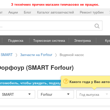
З технічних причин магазин тимчасово не працює.
ат
Акции
Блог
Каталог автозапчастей
Ремонт турбин
Подвеска
Тормозная система
Электрика
Ку
а SMART
Запчасти на Forfour
Водяной насос
орфоур (SMART Forfour)
Какого года у Вас авт
томобиль, чтобы увидеть, подходит ли товар к нему
SMART
Forfour