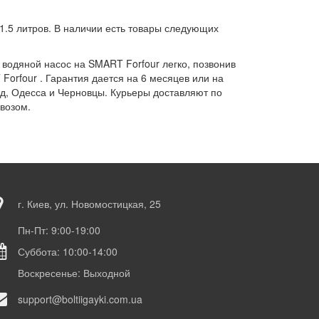
1.5 литров. В наличии есть товары следующих
водяной насос на SMART Forfour легко, позвонив
Forfour . Гарантия дается на 6 месяцев или на
ад, Одесса и Черновцы. Курьеры доставляют по
ывозом.
г. Киев, ул. Новомостицкая, 25
Пн-Пт: 9:00-19:00
Суббота: 10:00-14:00
Воскресенье: Выходной
support@boltiigayki.com.ua