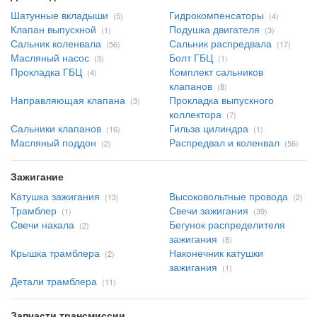
Шатунные вкладыши
Гидрокомпенсаторы
(5)
(4)
Клапан выпускной
Подушка двигателя
(1)
(3)
Сальник коленвала
Сальник распредвала
(56)
(17)
Масляный насос
Болт ГБЦ
(3)
(1)
Прокладка ГБЦ
Комплект сальников
(4)
клапанов
(8)
Направляющая клапана
Прокладка выпускного
(3)
коллектора
(7)
Сальники клапанов
Гильза цилиндра
(16)
(1)
Масляный поддон
Распредвал и коленвал
(2)
(56)
Зажигание
Катушка зажигания
Высоковольтные провода
(13)
(2)
Трамблер
Свечи зажигания
(1)
(39)
Свечи накала
Бегунок распределителя
(2)
зажигания
(8)
Крышка трамблера
Наконечник катушки
(2)
зажигания
(1)
Детали трамблера
(11)
Запчасти трансмиссии