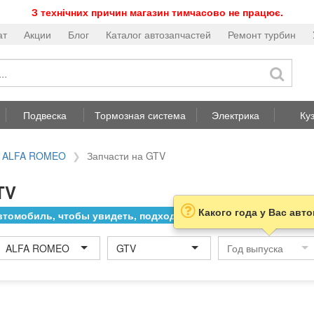
З технічних причин магазин тимчасово не працює.
ат
Акции
Блог
Каталог автозапчастей
Ремонт турбин
Подвеска
Тормозная система
Электрика
Ку
а ALFA ROMEO
Запчасти на GTV
TV
Какого года у Вас авт
томобиль, чтобы увидеть, подходит ли товар к нему
ALFA ROMEO
GTV