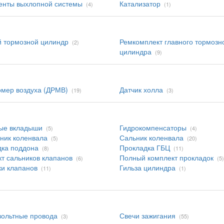
енты выхлопной системы
Катализатор
(4)
(1)
 тормозной цилиндр
Ремкомплект главного тормозн
(2)
цилиндра
(9)
мер воздуха (ДРМВ)
Датчик холла
(19)
(3)
ые вкладыши
Гидрокомпенсаторы
(5)
(4)
ник коленвала
Сальник коленвала
(5)
(20)
дка поддона
Прокладка ГБЦ
(8)
(11)
т сальников клапанов
Полный комплект прокладок
(6)
(5)
и клапанов
Гильза цилиндра
(11)
(1)
ольтные провода
Свечи зажигания
(3)
(55)