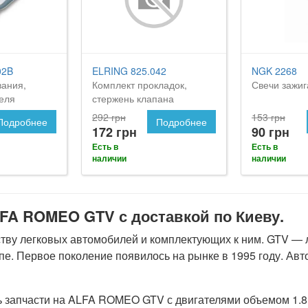
02B
ELRING 825.042
NGK 2268
вания,
Комплект прокладок,
Свечи зажи
еля
стержень клапана
292 грн
153 грн
Подробнее
Подробнее
172 грн
90 грн
Есть в
Есть в
наличии
наличии
LFA ROMEO GTV с доставкой по Киеву.
ву легковых автомобилей и комплектующих к ним. GTV — 
упе. Первое поколение появилось на рынке в 1995 году. Ав
запчасти на ALFA ROMEO GTV с двигателями объемом 1.8, 2.