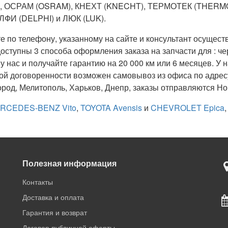
), ОСРАМ (OSRAM), КНЕХТ (KNECHT), ТЕРМОТЕК (THERM
ЛФИ (DELPHI) и ЛЮК (LUK).
е по телефону, указанному на сайте и консультант осущест
тупны 3 способа оформления заказа на запчасти для : чер
 у нас и получайте гарантию на 20 000 км или 6 месяцев. У 
ой договоренности возможен самовывоз из офиса по адресу
ород, Мелитополь, Харьков, Днепр, заказы отправляются Но
RCEDES-BENZ Vito
,
TOYOTA Avensis
и
CHEVROLET Epica
Полезная информация
Контакты
Доставка и оплата
Гарантия и возврат
Договор публичной оферты