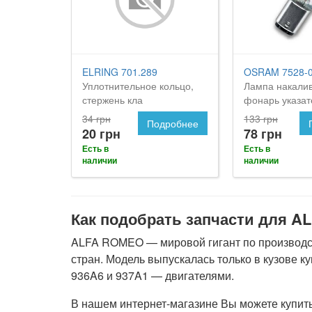
ELRING 701.289
OSRAM 7528-
Уплотнительное кольцо,
Лампа накали
стержень кла
фонарь указат
поворота
34 грн
133 грн
Подробнее
20 грн
78 грн
Есть в
Есть в
наличии
наличии
Как подобрать запчасти для A
ALFA ROMEO — мировой гигант по производст
стран. Модель выпускалась только в кузове к
936A6 и 937A1 — двигателями.
В нашем интернет-магазине Вы можете купить 