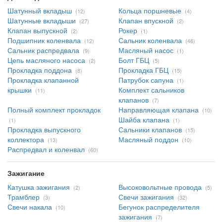
Шатунный вкладыш
Кольца поршневые
(12)
(4)
Шатунные вкладыши
Клапан впускной
(27)
(2)
Клапан выпускной
Рокер
(2)
(1)
Подшипник коленвала
Сальник коленвала
(12)
(46)
Сальник распредвала
Масляный насос
(9)
(1)
Цепь масляного насоса
Болт ГБЦ
(2)
(5)
Прокладка поддона
Прокладка ГБЦ
(8)
(15)
Прокладка клапанной
Патрубок сапуна
(1)
крышки
Комплект сальников
(11)
клапанов
(7)
Полный комплект прокладок
Направляющая клапана
(10)
Шайба клапана
(1)
(1)
Прокладка выпускного
Сальники клапанов
(15)
коллектора
Масляный поддон
(13)
(10)
Распредвал и коленвал
(60)
Зажигание
Катушка зажигания
Высоковольтные провода
(2)
(5)
Трамблер
Свечи зажигания
(3)
(32)
Свечи накала
Бегунок распределителя
(10)
зажигания
(7)