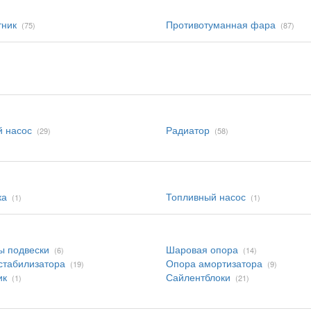
тник
Противотуманная фара
(75)
(87)
 насос
Радиатор
(29)
(58)
ка
Топливный насос
(1)
(1)
ы подвески
Шаровая опора
(6)
(14)
стабилизатора
Опора амортизатора
(19)
(9)
ик
Сайлентблоки
(1)
(21)