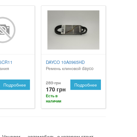
6CR11
DAYCO 10A0965HD
гания
Ремень клиновой dayco
289 грн
Подробнее
Подробнее
170 грн
Есть в
наличии
Voyager — автомобиль, о котором стоит