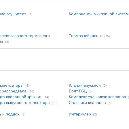
ие глушителя
Компоненты выхлопной систе
(1)
лект главного тормозного
Тормозной шланг
(15)
ра
(3)
омпенсаторы
Клапан впускной
(6)
(3)
 распредвала
Болт ГБЦ
(16)
(5)
ка клапанной крышки
Комплект сальников клапанов
(14)
ка выпускного коллектора
Сальники клапанов
(10)
(8)
ый поддон
Интеркулер
(7)
(2)