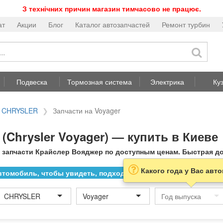
З технічних причин магазин тимчасово не працює.
ат
Акции
Блог
Каталог автозапчастей
Ремонт турбин
Подвеска
Тормозная система
Электрика
Ку
а CHRYSLER
Запчасти на Voyager
(Chrysler Voyager) — купить в Киеве
 запчасти Крайслер Вояджер по доступным ценам. Быстрая до
Какого года у Вас авт
томобиль, чтобы увидеть, подходит ли товар к нему
CHRYSLER
Voyager