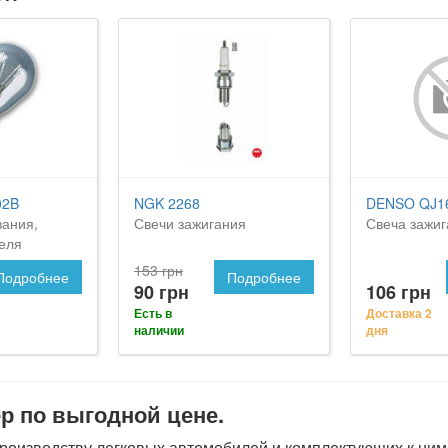
02B
NGK 2268
DENSO QJ1
вания,
Свечи зажигания
Свеча зажи
еля
153 грн
Подробнее
Подробнее
90 грн
106 грн
Есть в
Доставка 2
наличии
дня
р по выгодной цене.
изводству легковых автомобилей и комплектующих к ним. 