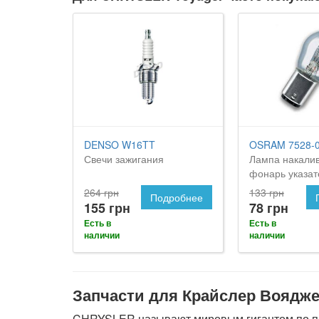
DENSO W16TT
OSRAM 7528-
Свечи зажигания
Лампа накали
фонарь указат
поворота
264 грн
133 грн
Подробнее
155 грн
78 грн
Есть в
Есть в
наличии
наличии
Запчасти для Крайслер Воядже
CHRYSLER называют мировым гигантом по про