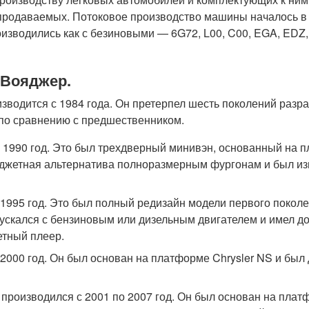
и продаваемых. Потоковое производство машины началось в 
изводились как с безиновыми — 6G72, L00, C00, EGA, EDZ,
 Вояджер.
изводится с 1984 года. Он претерпел шесть поколений разра
по сравнению с предшественником.
 1990 год. Это был трехдверный минивэн, основанный на п
юджетная альтернатива полноразмерным фургонам и был из
 1995 год. Это был полный редизайн модели первого покол
скался с бензиновым или дизельным двигателем и имел до
етный плеер.
 2000 год. Он был основан на платформе Chrysler NS и был д
я производился с 2001 по 2007 год. Он был основан на пла