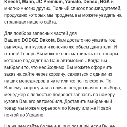
Knecht, Mann, JC Premium, Yamato, Denso, NGK
и
многи
х
-многи
х
други
х
.
Полный список производителей,
продукцию которых мы продаем, вы можете увидеть на
страницах нашего сайта.
Д
ля подбора запасных частей для
Вашего
DODGE Dakota
, Вам достаточно указать год
выпуска, тип кузова и конечно же объем двигателя. И
готово! Теперь Вы можете просматривать все товары,
которые подходят на Ваш автомобиль. Когда Вы
выбрали то, что необходимо, В
ы
можете оформить
заказ на сайте через корзину, связаться с одним из
наших менеджеров в чате или же по телефону. По
Вашему запросу или в случае неоднозначного выбора,
менеджер с легкостью подберет запчасть по номеру
кузова Вашего автомобиля.
Доставить выбранный
товар мы можем курьером по Киеву или же Новой
почтой по Украине.
На нашем сайте более 400 000 позиций, если Вы не