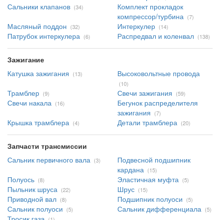
Сальники клапанов
Комплект прокладок
(34)
компрессор/турбина
(7)
Масляный поддон
Интеркулер
(32)
(14)
Патрубок интеркулера
Распредвал и коленвал
(6)
(138)
Зажигание
Катушка зажигания
Высоковольтные провода
(13)
(10)
Трамблер
Свечи зажигания
(9)
(59)
Свечи накала
Бегунок распределителя
(16)
зажигания
(7)
Крышка трамблера
Детали трамблера
(4)
(20)
Запчасти трансмиссии
Сальник первичного вала
Подвесной подшипник
(3)
кардана
(15)
Полуось
Эластичная муфта
(8)
(5)
Пыльник шруса
Шрус
(22)
(15)
Приводной вал
Подшипник полуоси
(8)
(5)
Сальник полуоси
Сальник дифференциала
(5)
(5)
Тросик газа
(1)