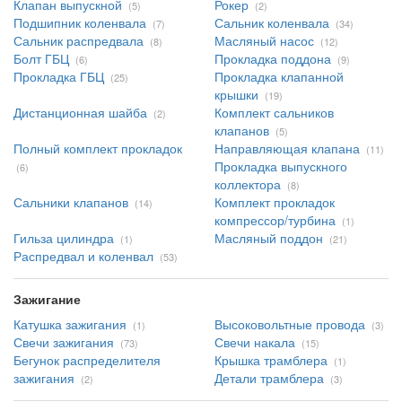
Клапан выпускной
Рокер
(5)
(2)
Подшипник коленвала
Сальник коленвала
(7)
(34)
Сальник распредвала
Масляный насос
(8)
(12)
Болт ГБЦ
Прокладка поддона
(6)
(9)
Прокладка ГБЦ
Прокладка клапанной
(25)
крышки
(19)
Дистанционная шайба
Комплект сальников
(2)
клапанов
(5)
Полный комплект прокладок
Направляющая клапана
(11)
Прокладка выпускного
(6)
коллектора
(8)
Сальники клапанов
Комплект прокладок
(14)
компрессор/турбина
(1)
Гильза цилиндра
Масляный поддон
(1)
(21)
Распредвал и коленвал
(53)
Зажигание
Катушка зажигания
Высоковольтные провода
(1)
(3)
Свечи зажигания
Свечи накала
(73)
(15)
Бегунок распределителя
Крышка трамблера
(1)
зажигания
Детали трамблера
(2)
(3)