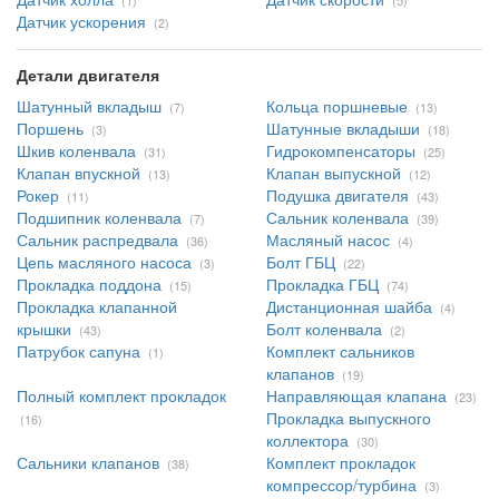
(1)
(5)
Датчик ускорения
(2)
Детали двигателя
Шатунный вкладыш
Кольца поршневые
(7)
(13)
Поршень
Шатунные вкладыши
(3)
(18)
Шкив коленвала
Гидрокомпенсаторы
(31)
(25)
Клапан впускной
Клапан выпускной
(13)
(12)
Рокер
Подушка двигателя
(11)
(43)
Подшипник коленвала
Сальник коленвала
(7)
(39)
Сальник распредвала
Масляный насос
(36)
(4)
Цепь масляного насоса
Болт ГБЦ
(3)
(22)
Прокладка поддона
Прокладка ГБЦ
(15)
(74)
Прокладка клапанной
Дистанционная шайба
(4)
крышки
Болт коленвала
(43)
(2)
Патрубок сапуна
Комплект сальников
(1)
клапанов
(19)
Полный комплект прокладок
Направляющая клапана
(23)
Прокладка выпускного
(16)
коллектора
(30)
Сальники клапанов
Комплект прокладок
(38)
компрессор/турбина
(3)