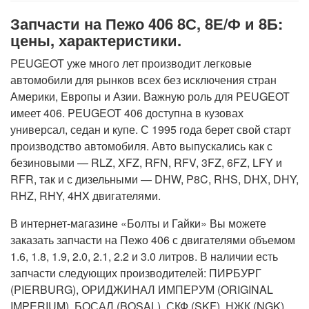
Запчасти на Пежо 406 8С, 8Е/Ф и 8Б:
цены, характеристики.
PEUGEOT уже много лет производит легковые
автомобили для рынков всех без исключения стран
Америки, Европы и Азии. Важную роль для PEUGEOT
имеет 406. PEUGEOT 406 доступна в кузовах
универсал, седан и купе. С 1995 года берет свой старт
производство автомобиля. Авто выпускались как с
безиновыми — RLZ, XFZ, RFN, RFV, 3FZ, 6FZ, LFY и
RFR, так и с дизельными — DHW, P8C, RHS, DHX, DHY,
RHZ, RHY, 4HX двигателями.
В интернет-магазине «Болты и Гайки» Вы можете
заказать запчасти на Пежо 406 с двигателями объемом
1.6, 1.8, 1.9, 2.0, 2.1, 2.2 и 3.0 литров. В наличии есть
запчасти следующих производителей: ПИРБУРГ
(PIERBURG), ОРИДЖИНАЛ ИМПЕРУМ (ORIGINAL
IMPERIUM), БОСАЛ (BOSAL), СКФ (SKF), НЖК (NGK),