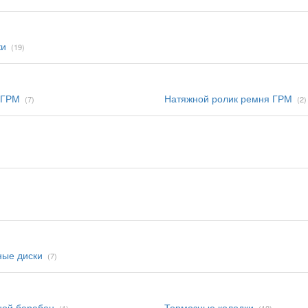
ки
(19)
 ГРМ
Натяжной ролик ремня ГРМ
(7)
(2)
ные диски
(7)
ной барабан
Тормозные колодки