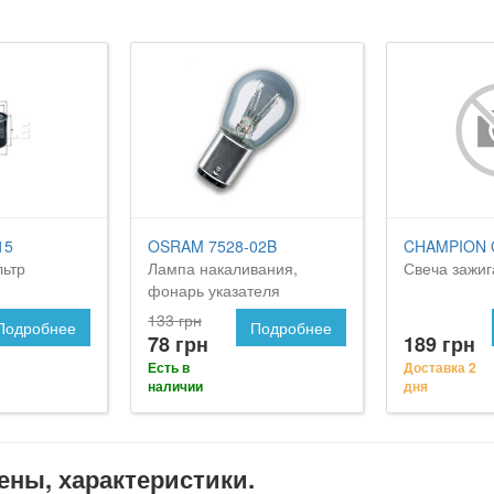
15
OSRAM 7528-02B
CHAMPION 
ьтр
Лампа накаливания,
Свеча зажи
фонарь указателя
поворота
133 грн
Подробнее
Подробнее
78 грн
189 грн
Есть в
Доставка 2
наличии
дня
цены, характеристики.