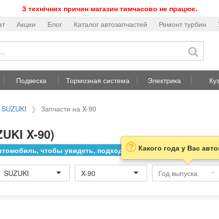
З технічних причин магазин тимчасово не працює.
ат
Акции
Блог
Каталог автозапчастей
Ремонт турбин
Подвеска
Тормозная система
Электрика
Ку
а SUZUKI
Запчасти на X-90
UKI X-90)
Какого года у Вас авт
томобиль, чтобы увидеть, подходит ли товар к нему
SUZUKI
X-90