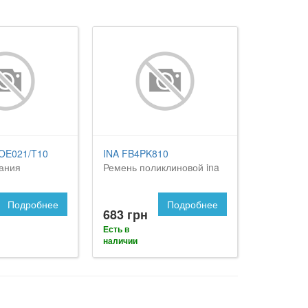
OE021/T10
INA FB4PK810
гания
Ремень поликлиновой ina
Подробнее
Подробнее
683 грн
Есть в
наличии