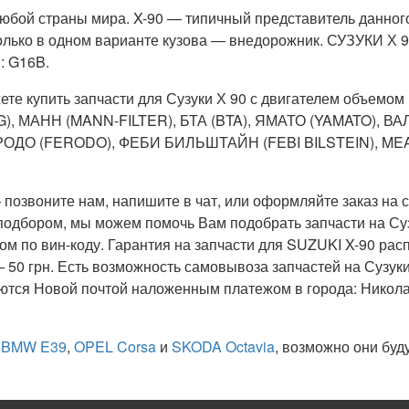
юбой страны мира. X-90 — типичный представитель данног
олько в одном варианте кузова — внедорожник. СУЗУКИ Х 90
: G16B.
те купить запчасти для Сузуки Х 90 с двигателем объемом 1
), МАНН (MANN-FILTER), БТА (BTA), ЯМАТО (YAMATO), ВА
РОДО (FERODO), ФЕБИ БИЛЬШТАЙН (FEBI BILSTEIN), MEAT
 позвоните нам, напишите в чат, или оформляйте заказ на 
подбором, мы можем помочь Вам подобрать запчасти на Суз
 по вин-коду. Гарантия на запчасти для SUZUKI X-90 расп
— 50 грн. Есть возможность самовывоза запчастей на Сузук
ются Новой почтой наложенным платежом в города: Никола
а
BMW E39
,
OPEL Corsa
и
SKODA Octavia
, возможно они буд