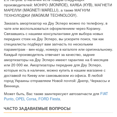
производителей: МОНРО (MONROE), КАЯБА (KYB), МАГНЕТИ
МАРЕЛЛИ (MAGNETI MARELLI), а также МАГНУМ
ТЕХНОЛОДЖИ (MAGNUM TECHNOLOGY).
Заказать амортизатор на Дэу Эсперо можно по телефону, в
чате или воспользоваться оформлением через Корзину.
Связавшись с нашими консультантами для выбора новых
передних стоек на Дэу Эсперо, вы ускорите поиск, так как
специалисты подберут вам запчасть по нескольким
параметрам - вин-коду, номеру в каталоге или оригинальному.
Каждый производитель отвечает за качество, задние
амортизаторы на Дэу Эсперо имеют гарантию на 6 месяцев
или 20 000 км. Амортизаторы передние для Дэу Эсперо,
которые есть в наличии, можно купить в нашем магазине с
доставкой по Киеву или самовывозом из офиса. В любой
город Украины отправляем Новой почтой: Днепр, Черкассы и
Винница.
Может быть, Вас также заинтересуют автозапчасти для
FIAT
Punto
,
OPEL Corsa
,
FORD Fiesta
.
ЧАСТО ЗАДАВАЕМЫЕ ВОПРОСЫ