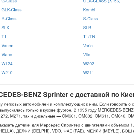
G-Class
GLA-CLASS (X156)
GLK-Class
Kombi
R-Class
S-Class
SLK
SLR
T1
T1/TN
Vaneo
Vario
Viano
Vito
W124
W202
W210
W211
EDES-BENZ Sprinter с доставкой по Кие
 легковых автомобилей и комплектующих к ним. Если говорить о 
ель выпускалась только в кузове фургон. В 1995 году MERCEDES-BE
M272, M271, так и дизельные — OM601, OM602, OM611, OM646, O
азать датчики для Мерседес Спринтер с двигателями объемом 1.8, 2.
 (HELLA), ДЕЛФИ (DELPHI), VDO, ФАЕ (FAE), МЕЙЛИ (MEYLE), БО