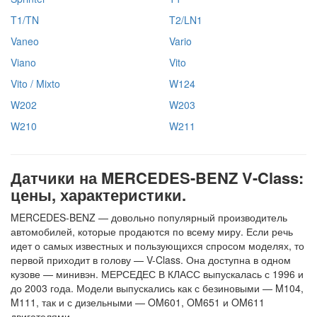
T1/TN
T2/LN1
Vaneo
Vario
Viano
Vito
Vito / Mixto
W124
W202
W203
W210
W211
Датчики на MERCEDES-BENZ V-Class:
цены, характеристики.
MERCEDES-BENZ — довольно популярный производитель
автомобилей, которые продаются по всему миру. Если речь
идет о самых известных и пользующихся спросом моделях, то
первой приходит в голову — V-Class. Она доступна в одном
кузове — минивэн. МЕРСЕДЕС В КЛАСС выпускалась с 1996 и
до 2003 года. Модели выпускались как с безиновыми — M104,
M111, так и с дизельными — OM601, OM651 и OM611
двигателями.