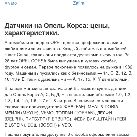
Vivaro
Zafira
Датчики на Опель Корса: цены,
характеристики.
Автомобили концерна OPEL ценятся профессионалами и
любителями за их качество. Каждый любитель автомобилей
знает Corsa, так как они продаются десятками тысяч в год. За
28 лет OPEL CORSA была выпущена в кузовах хэтчбек,
фургон и седан. Первое поколение появилось на рынке в 1982
году. Машины выпускались как с безиновыми — 14, C, Z, 12, B,
10, 13 и E, так и с дизельными — A, 17, 15, X, Y двигателями.
В нашем магазине автозапчастей Вы можете купить датчики
для Опель Корса А, С, Б, Д, Е с двигателями объемом 1.0, 1.2,
1.3, 1.4, 1.5, 1.6, 1.7 и 1.8 литров. В наличии есть запчасти
следующих производителей: ФАЕ (FAE), MEAT & DORIA,
МЕЙЛИ (MEYLE), VEMO, ТОПРАН (TOPRAN), ДЕЛФИ
(DELPHI), ПИРБУРГ (PIERBURG), ФЕБИ БИЛЬШТАЙН (FEBI
BILSTEIN), БОШ (BOSCH) и VDO.
Нашим покупателям доступны 3 способа оформления заказа