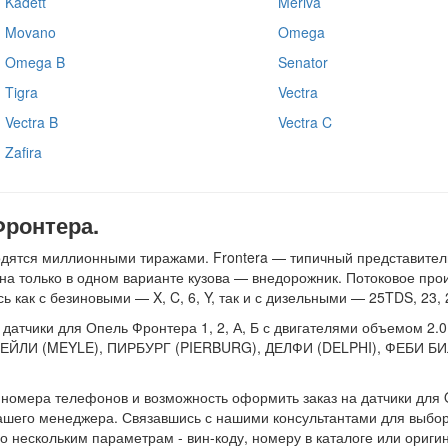
Kadett
Meriva
Movano
Omega
Omega B
Senator
Tigra
Vectra
Vectra B
Vectra C
Zafira
Фронтера.
одятся миллионными тиражами. Frontera — типичный представител
 только в одном варианте кузова — внедорожник. Потоковое произ
 как с безиновыми — X, C, 6, Y, так и с дизельными — 25TDS, 23, 
чики для Опель Фронтера 1, 2, А, Б с двигателями объемом 2.0, 2.2
 МЕЙЛИ (MEYLE), ПИРБУРГ (PIERBURG), ДЕЛФИ (DELPHI), ФЕБИ Б
е номера телефонов и возможность оформить заказ на датчики для 
 нашего менеджера. Связавшись с нашими консультантами для выбор
 по нескольким параметрам - вин-коду, номеру в каталоге или ориг