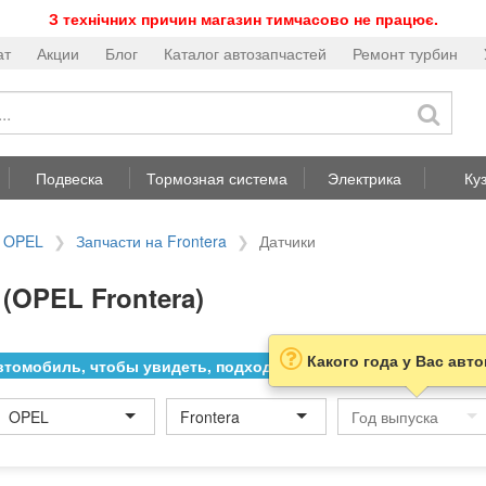
З технічних причин магазин тимчасово не працює.
ат
Акции
Блог
Каталог автозапчастей
Ремонт турбин
Подвеска
Тормозная система
Электрика
Ку
а OPEL
Запчасти на Frontera
Датчики
(OPEL Frontera)
Какого года у Вас авт
томобиль, чтобы увидеть, подходит ли товар к нему
OPEL
Frontera